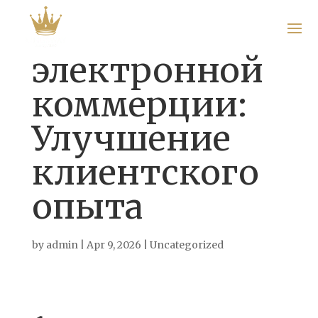
электронной
коммерции:
Home
Улучшение
About
клиентского
Us
опыта
Gallery
Menu
by
admin
|
Apr 9, 2026
|
Uncategorized
Get In
Touch