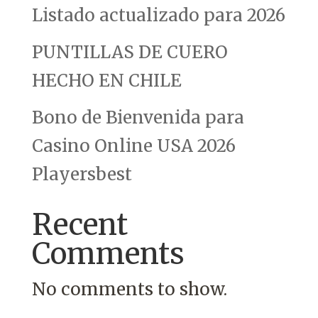
Listado actualizado para 2026
PUNTILLAS DE CUERO
HECHO EN CHILE
Bono de Bienvenida para
Casino Online USA 2026
Playersbest
Recent
Comments
No comments to show.