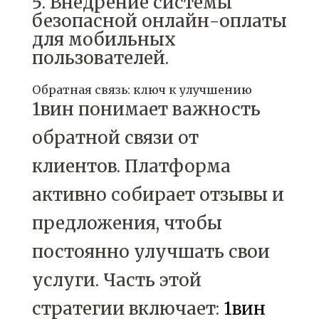
Внедрение системы
безопасной онлайн-оплаты
для мобильных
пользователей.
Обратная связь: ключ к улучшению
1вин понимает важность
обратной связи от
клиентов. Платформа
активно собирает отзывы и
предложения, чтобы
постоянно улучшать свои
услуги. Часть этой
стратегии включает:
1вин