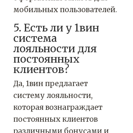
мобильных пользователей.
5. Есть ли у 1вин
система
лояльности для
постоянных
клиентов?
Да, 1вин предлагает
систему лояльности,
которая вознаграждает
постоянных клиентов
различными бонусами и