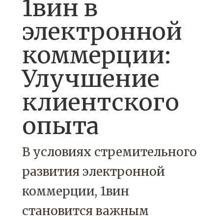
1вин в
электронной
коммерции:
Улучшение
клиентского
опыта
В условиях стремительного
развития электронной
коммерции, 1вин
становится важным