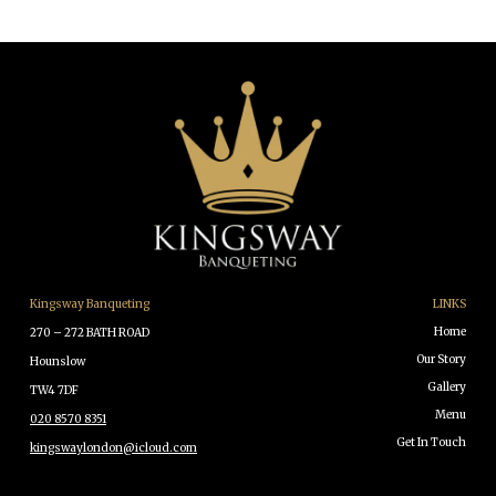
Kingsway Banqueting
LINKS
Home
270 – 272 BATH ROAD
Our Story
Hounslow
Gallery
TW4 7DF
Menu
020 8570 8351
Get In Touch
kingswaylondon@icloud.com