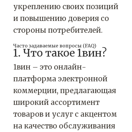
укреплению своих позиций
и повышению доверия со
стороны потребителей.
Часто задаваемые вопросы (FAQ)
1. Что такое 1вин?
1вин – это онлайн-
платформа электронной
коммерции, предлагающая
широкий ассортимент
товаров и услуг с акцентом
на качество обслуживания