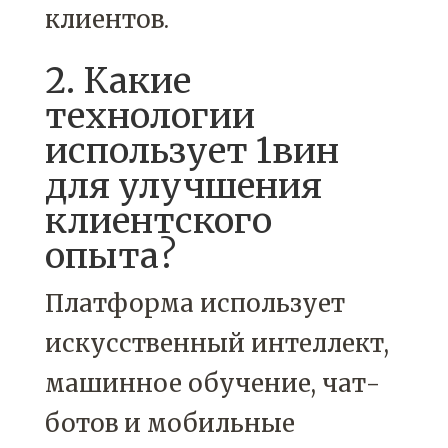
клиентов.
2. Какие
технологии
использует 1вин
для улучшения
клиентского
опыта?
Платформа использует
искусственный интеллект,
машинное обучение, чат-
ботов и мобильные