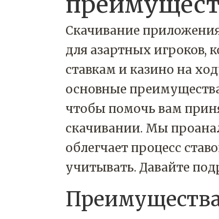
преимущест
Скачивание приложения
для азартных игроков, 
ставкам и казино на ход
основные преимущества
чтобы помочь вам прин
скачивании. Мы проана
облегчает процесс ставо
учитывать. Давайте по
Преимущества