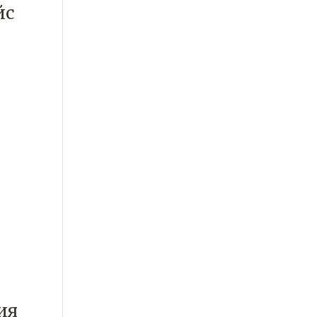
йс
ия