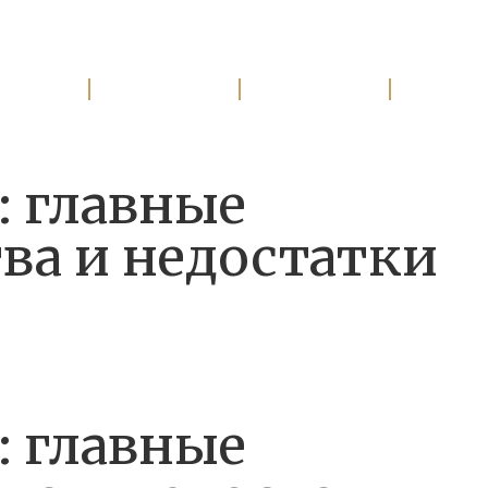
out Us
Gallery
Menu
Get In 
: главные
ва и недостатки
: главные