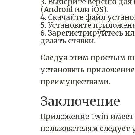
Выберите версию для
(Android или iOS).
Скачайте файл устано
Установите приложени
Зарегистрируйтесь ил
делать ставки.
Следуя этим простым ша
установить приложение 
преимуществами.
Заключение
Приложение 1win имеет
пользователям следует