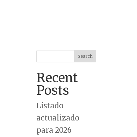
Touch
Search
Recent
Posts
Listado
actualizado
para 2026