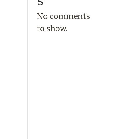
s
No comments
to show.