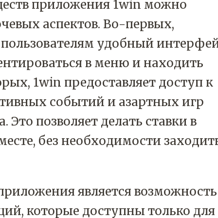
еств приложения 1win можно
чевых аспектов. Во-первых,
 пользователям удобный интерфей
иентироваться в меню и находить
рых, 1win предоставляет доступ к
тивных событий и азартных игр
. Это позволяет делать ставки в
месте, без необходимости заходит
приложения является возможность
ций, которые доступны только для