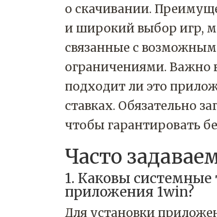
о скачивании. Преимуще
и широкий выбор игр, м
связанные с возможным
ограничениями. Важно в
подходит ли это прилож
ставках. Обязательно за
чтобы гарантировать б
Часто задавае
1. Каковы системные
приложения 1win?
Для установки приложен