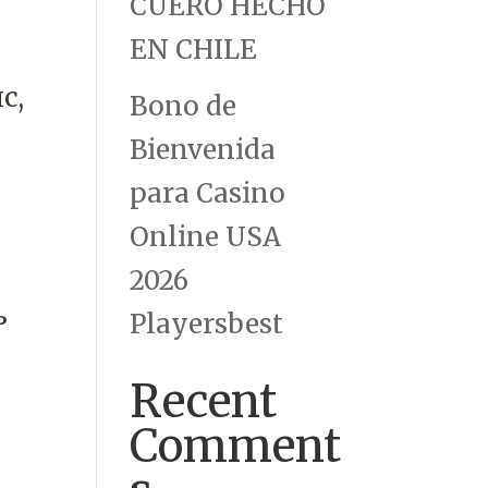
CUERO HECHO
EN CHILE
с,
Bono de
Bienvenida
para Casino
Online USA
2026
ь
Playersbest
Recent
Comment