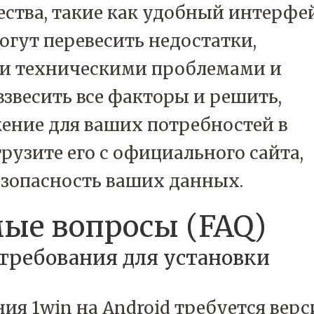
ства, такие как удобный интерфе
огут перевесить недостатки,
и техническими проблемами и
звесить все факторы и решить,
ение для ваших потребностей в
грузите его с официального сайта,
езопасность ваших данных.
мые вопросы (FAQ)
 требования для установки
ия 1win на Android требуется верс