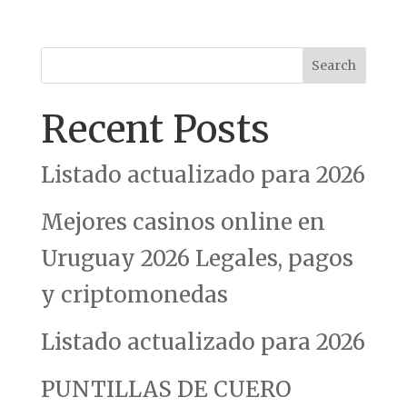
Search
Recent Posts
Listado actualizado para 2026
Mejores casinos online en
Uruguay 2026 Legales, pagos
y criptomonedas
Listado actualizado para 2026
PUNTILLAS DE CUERO