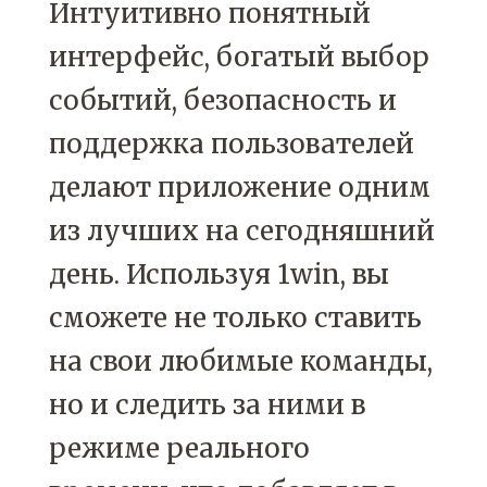
Интуитивно понятный
интерфейс, богатый выбор
событий, безопасность и
поддержка пользователей
делают приложение одним
из лучших на сегодняшний
день. Используя 1win, вы
сможете не только ставить
на свои любимые команды,
но и следить за ними в
режиме реального