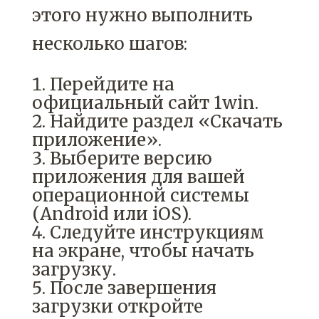
этого нужно выполнить
несколько шагов:
Перейдите на
официальный сайт 1win.
Найдите раздел «Скачать
приложение».
Выберите версию
приложения для вашей
операционной системы
(Android или iOS).
Следуйте инструкциям
на экране, чтобы начать
загрузку.
После завершения
загрузки откройте