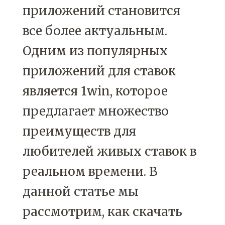
приложений становится
все более актуальным.
Одним из популярных
приложений для ставок
является 1win, которое
предлагает множество
преимуществ для
любителей живых ставок в
реальном времени. В
данной статье мы
рассмотрим, как скачать