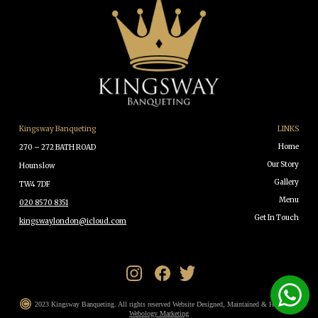
Kingsway Banqueting
LINKS
Home
270 – 272 BATH ROAD
Our Story
Hounslow
Gallery
TW4 7DF
Menu
020 8570 8351
Get In Touch
kingswaylondon@icloud.com
2023 Kingsway Banqueting. All rights reserved Website Designed, Maintained & Hosted by
Webology Marketing