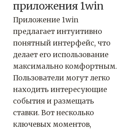
приложения 1win
Приложение 1win
предлагает интуитивно
понятный интерфейс, что
делает его использование
максимально комфортным.
Пользователи могут легко
находить интересующие
события и размещать
ставки. Вот несколько
ключевых моментов,