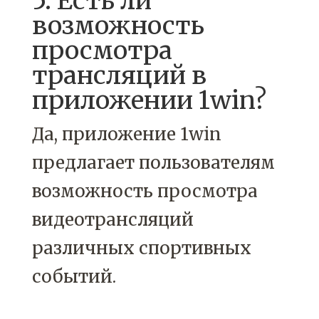
5. Есть ли
возможность
просмотра
трансляций в
приложении 1win?
Да, приложение 1win
предлагает пользователям
возможность просмотра
видеотрансляций
различных спортивных
событий.