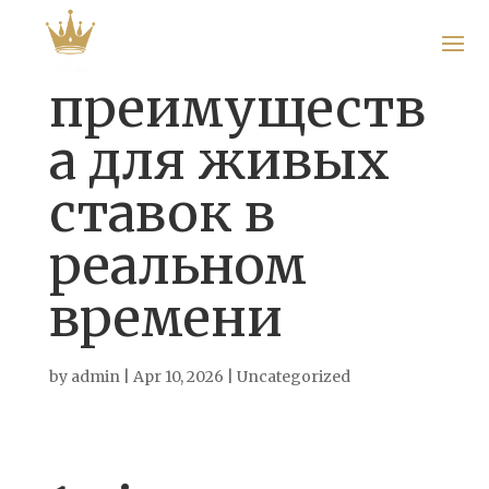
преимуществ
а для живых
Home
ставок в
About
реальном
Us
времени
Gallery
Menu
by
admin
|
Apr 10, 2026
|
Uncategorized
Get In
Touch