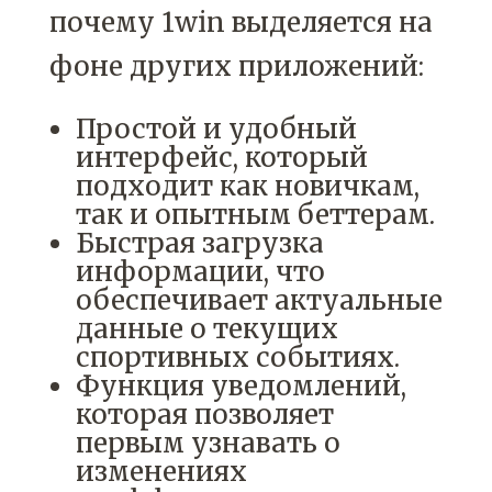
почему 1win выделяется на
фоне других приложений:
Простой и удобный
интерфейс, который
подходит как новичкам,
так и опытным беттерам.
Быстрая загрузка
информации, что
обеспечивает актуальные
данные о текущих
спортивных событиях.
Функция уведомлений,
которая позволяет
первым узнавать о
изменениях