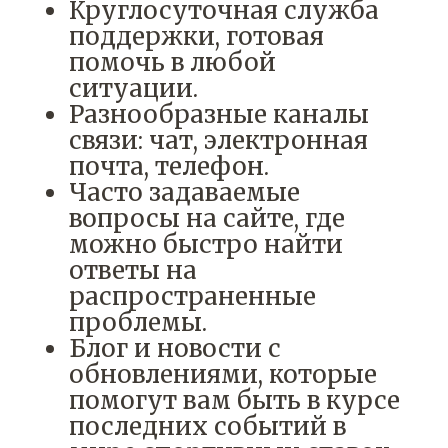
Круглосуточная служба
поддержки, готовая
помочь в любой
ситуации.
Разнообразные каналы
связи: чат, электронная
почта, телефон.
Часто задаваемые
вопросы на сайте, где
можно быстро найти
ответы на
распространенные
проблемы.
Блог и новости с
обновлениями, которые
помогут вам быть в курсе
последних событий в