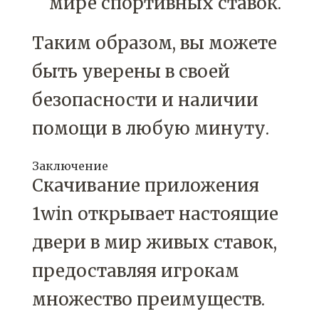
мире спортивных ставок.
Таким образом, вы можете
быть уверены в своей
безопасности и наличии
помощи в любую минуту.
Заключение
Скачивание приложения
1win открывает настоящие
двери в мир живых ставок,
предоставляя игрокам
множество преимуществ.