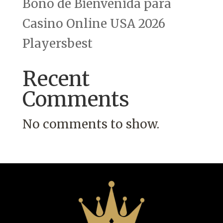
Bono de Bienvenida para
Casino Online USA 2026
Playersbest
Recent
Comments
No comments to show.