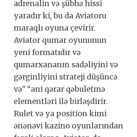
adrenalin və şübhə hissi
yaradır ki, bu da Aviatoru
maraqlı oyuna çevirir.
Aviator qumar oyununun
yeni formatıdır və
qumarxananın sadəliyini və
gərginliyini strateji düşüncə
və” “ani qərar qəbuletmə
elementləri ilə birləşdirir.
Rulet və ya position kimi
ənənəvi kazino oyunlarından