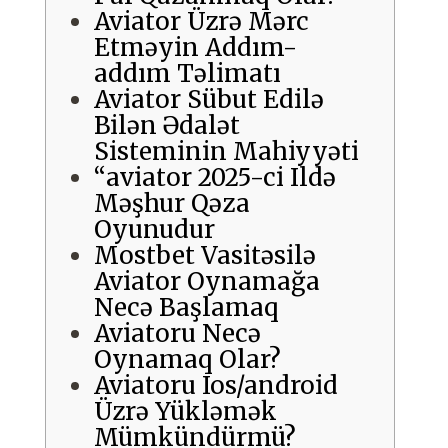
Aviator Üzrə Mərc
Etməyin Addım-
addım Təlimatı
Aviator Sübut Edilə
Bilən Ədalət
Sisteminin Mahiyyəti
“aviator 2025-ci Ildə
Məşhur Qəza
Oyunudur
Mostbet Vasitəsilə
Aviator Oynamağa
Necə Başlamaq
Aviatoru Necə
Oynamaq Olar?
Aviatoru Ios/android
Üzrə Yükləmək
Mümkündürmü?