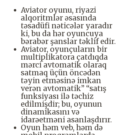
Aviator oyunu, riyazi
alqoritmlər əsasında
təsadüfi nəticələr yaradır
ki, bu da hər oyuncuya
bərabər şanslar təklif edir.
Aviator, oyunçuların bir
multiplikatora çatdıqda
mərci avtomatik olaraq
satmaq üçün öncədən
təyin etməsinə imkan
verən avtomatik” “satış
funksiyası ilə təchiz
edilmişdir; bu, oyunun
dinamikasını və
idarəetməni asanlaşdırır.
Oyun həm veb, həm də