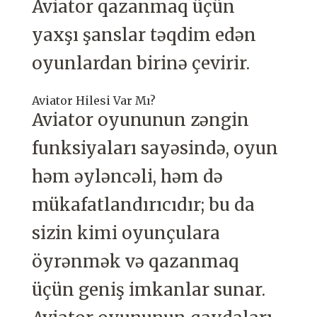
Aviator qazanmaq üçün
yaxşı şanslar təqdim edən
oyunlardan birinə çevirir.
Aviator Hilesi Var Mı?
Aviator oyununun zəngin
funksiyaları sayəsində, oyun
həm əyləncəli, həm də
mükafatlandırıcıdır; bu da
sizin kimi oyunçulara
öyrənmək və qazanmaq
üçün geniş imkanlar sunar.