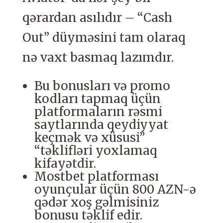
qərardan asılıdır – “Cash
Out” düyməsini tam olaraq
nə vaxt basmaq lazımdır.
Bu bonusları və promo
kodları tapmaq üçün
platformaların rəsmi
saytlarında qeydiyyat
keçmək və xüsusi”
“təklifləri yoxlamaq
kifayətdir.
Mostbet platforması
oyunçular üçün 800 AZN-ə
qədər xoş gəlmisiniz
bonusu təklif edir.