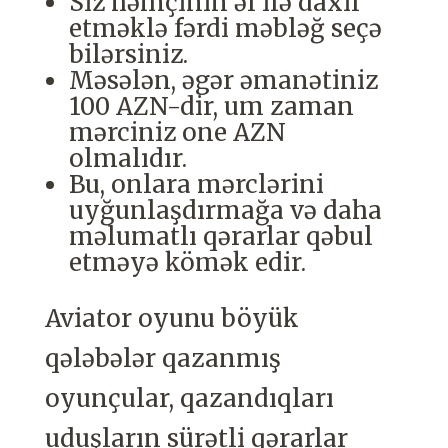
Siz həmçinin əl ilə daxil
etməklə fərdi məbləğ seçə
bilərsiniz.
Məsələn, əgər əmanətiniz
100 AZN-dir, um zaman
mərciniz one AZN
olmalıdır.
Bu, onlara mərclərini
uyğunlaşdırmağa və daha
məlumatlı qərarlar qəbul
etməyə kömək edir.
Aviator oyunu böyük
qələbələr qazanmış
oyunçular, qazandıqları
uduşların sürətli qərarlar