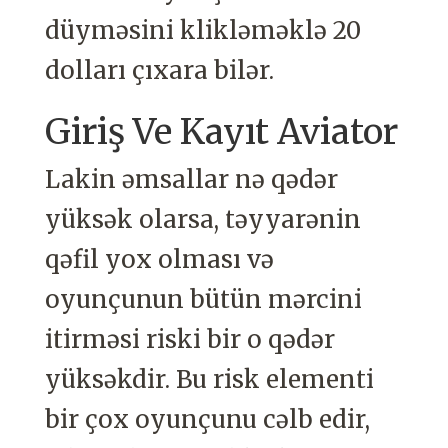
düyməsini klikləməklə 20
dolları çıxara bilər.
Giriş Ve Kayıt Aviator
Lakin əmsallar nə qədər
yüksək olarsa, təyyarənin
qəfil yox olması və
oyunçunun bütün mərcini
itirməsi riski bir o qədər
yüksəkdir. Bu risk elementi
bir çox oyunçunu cəlb edir,