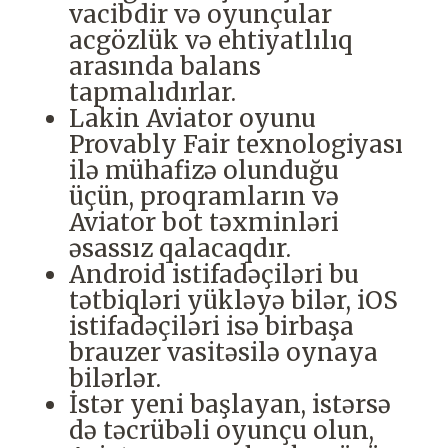
vacibdir və oyunçular
acgözlük və ehtiyatlılıq
arasında balans
tapmalıdırlar.
Lakin Aviator oyunu
Provably Fair texnologiyası
ilə mühafizə olunduğu
üçün, proqramların və
Aviator bot təxminləri
əsassız qalacaqdır.
Android istifadəçiləri bu
tətbiqləri yükləyə bilər, iOS
istifadəçiləri isə birbaşa
brauzer vasitəsilə oynaya
bilərlər.
İstər yeni başlayan, istərsə
də təcrübəli oyunçu olun,