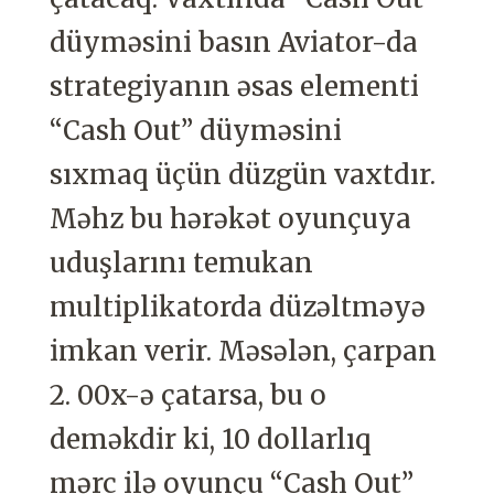
düyməsini basın Aviator-da
strategiyanın əsas elementi
“Cash Out” düyməsini
sıxmaq üçün düzgün vaxtdır.
Məhz bu hərəkət oyunçuya
uduşlarını temukan
multiplikatorda düzəltməyə
imkan verir. Məsələn, çarpan
2. 00x-ə çatarsa, bu o
deməkdir ki, 10 dollarlıq
mərc ilə oyunçu “Cash Out”