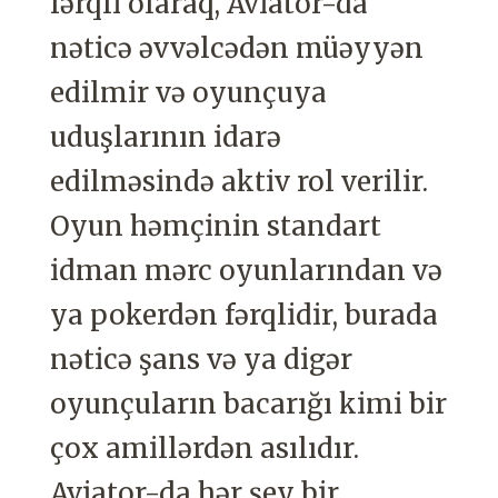
fərqli olaraq, Aviator-da
nəticə əvvəlcədən müəyyən
edilmir və oyunçuya
uduşlarının idarə
edilməsində aktiv rol verilir.
Oyun həmçinin standart
idman mərc oyunlarından və
ya pokerdən fərqlidir, burada
nəticə şans və ya digər
oyunçuların bacarığı kimi bir
çox amillərdən asılıdır.
Aviator-da hər şey bir