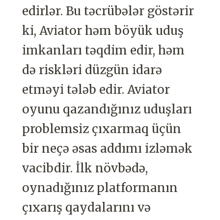
edirlər. Bu təcrübələr göstərir
ki, Aviator həm böyük uduş
imkanları təqdim edir, həm
də riskləri düzgün idarə
etməyi tələb edir. Aviator
oyunu qazandığınız uduşları
problemsiz çıxarmaq üçün
bir neçə əsas addımı izləmək
vacibdir. İlk növbədə,
oynadığınız platformanın
çıxarış qaydalarını və