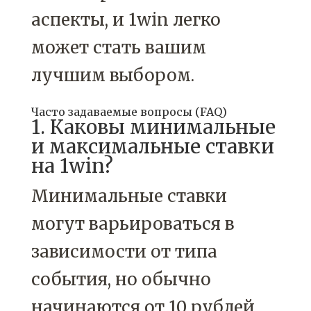
аспекты, и 1win легко
может стать вашим
лучшим выбором.
Часто задаваемые вопросы (FAQ)
1. Каковы минимальные
и максимальные ставки
на 1win?
Минимальные ставки
могут варьироваться в
зависимости от типа
события, но обычно
начинаются от 10 рублей.