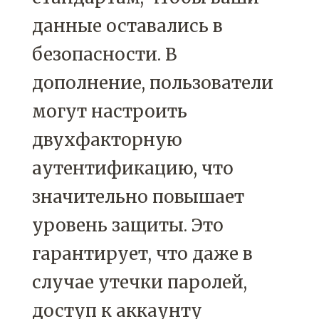
данные оставались в
безопасности. В
дополнение, пользователи
могут настроить
двухфакторную
аутентификацию, что
значительно повышает
уровень защиты. Это
гарантирует, что даже в
случае утечки паролей,
доступ к аккаунту