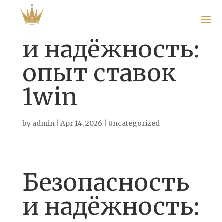
и надёжность:
опыт ставок
Home
1win
About
Us
by
admin
|
Apr 14, 2026
|
Uncategorized
Gallery
Menu
Безопасность
Get In
и надёжность:
Touch