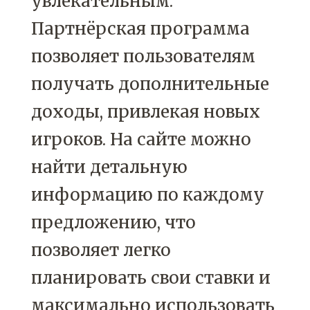
увлекательным.
Партнёрская программа
позволяет пользователям
получать дополнительные
доходы, привлекая новых
игроков. На сайте можно
найти детальную
информацию по каждому
предложению, что
позволяет легко
планировать свои ставки и
максимально использовать