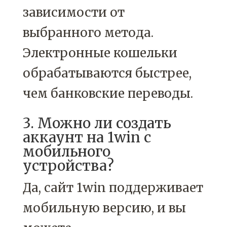
зависимости от
выбранного метода.
Электронные кошельки
обрабатываются быстрее,
чем банковские переводы.
3. Можно ли создать
аккаунт на 1win с
мобильного
устройства?
Да, сайт 1win поддерживает
мобильную версию, и вы