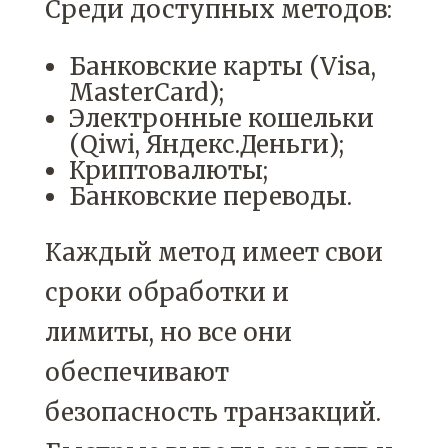
Среди доступных методов:
Банковские карты (Visa,
MasterCard);
Электронные кошельки
(Qiwi, Яндекс.Деньги);
Криптовалюты;
Банковские переводы.
Каждый метод имеет свои
сроки обработки и
лимиты, но все они
обеспечивают
безопасность транзакций.