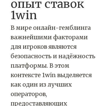
опыт ставок
1win
В мире онлайн-гемблинга
важнейшими факторами
для игроков являются
безопасность и надёжность
платформы. В этом
контексте 1win выделяется
как один из лучших
операторов,
предоставляющих