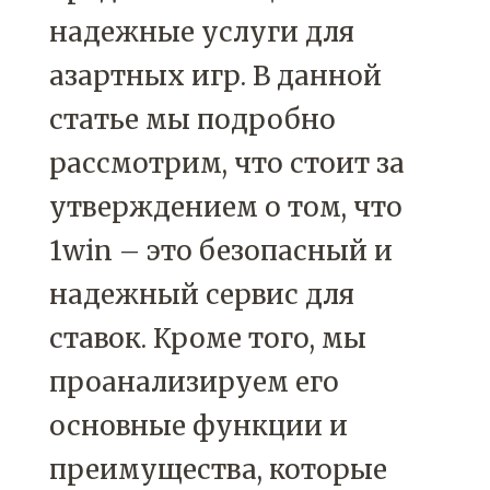
надежные услуги для
азартных игр. В данной
статье мы подробно
рассмотрим, что стоит за
утверждением о том, что
1win – это безопасный и
надежный сервис для
ставок. Кроме того, мы
проанализируем его
основные функции и
преимущества, которые