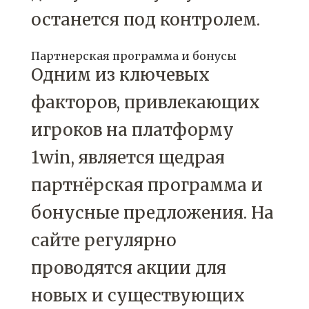
останется под контролем.
Партнерская программа и бонусы
Одним из ключевых
факторов, привлекающих
игроков на платформу
1win, является щедрая
партнёрская программа и
бонусные предложения. На
сайте регулярно
проводятся акции для
новых и существующих