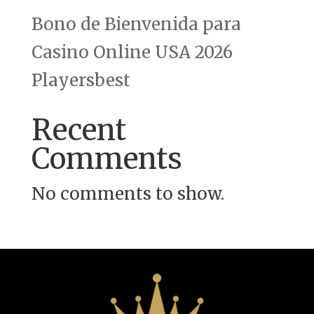
Bono de Bienvenida para
Casino Online USA 2026
Playersbest
Recent
Comments
No comments to show.