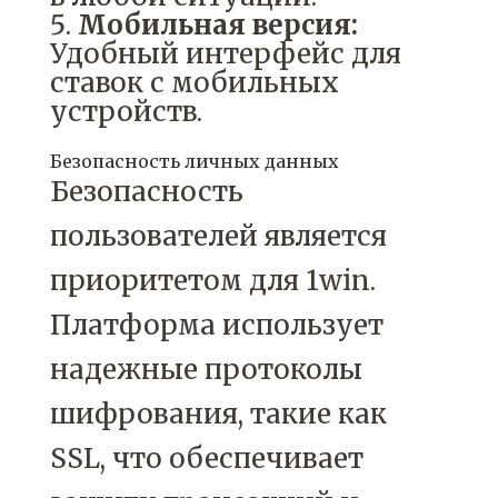
Мобильная версия:
Удобный интерфейс для
ставок с мобильных
устройств.
Безопасность личных данных
Безопасность
пользователей является
приоритетом для 1win.
Платформа использует
надежные протоколы
шифрования, такие как
SSL, что обеспечивает