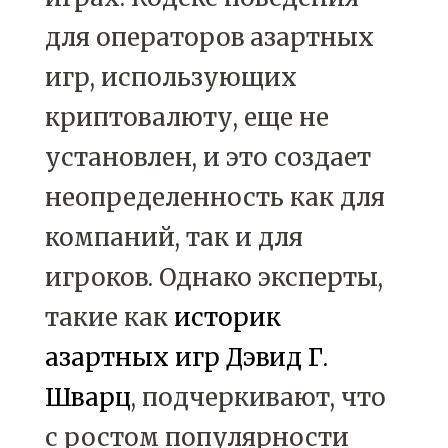
для операторов азартных
игр, использующих
криптовалюту, еще не
установлен, и это создает
неопределенность как для
компаний, так и для
игроков. Однако эксперты,
такие как
историк
азартных игр Дэвид Г.
Шварц
, подчеркивают, что
с ростом популярности