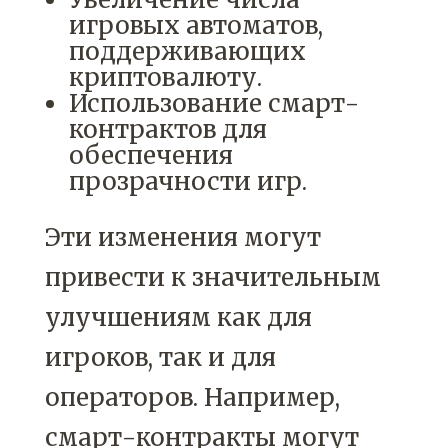
игровых автоматов,
поддерживающих
криптовалюту.
Использование смарт-
контрактов для
обеспечения
прозрачности игр.
Эти изменения могут
привести к значительным
улучшениям как для
игроков, так и для
операторов. Например,
смарт-контракты могут