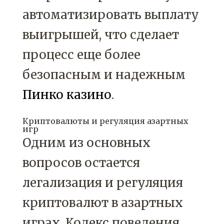
автоматизировать выплату
выигрышей, что сделает
процесс еще более
безопасным и надежным
Пинко казино
.
Криптовалюты и регуляция азартных
игр
Одним из основных
вопросов остается
легализация и регуляция
криптовалют в азартных
играх. Кодекс поведения