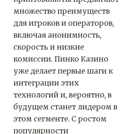
множество преимуществ
для игроков и операторов,
включая анонимность,
скорость и низкие
комиссии. Пинко Казино
уже делает первые шаги к
интеграции этих
технологий и, вероятно, в
будущем станет лидером в
этом сегменте. С ростом
популярности