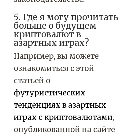
5. Где я могу прочитать
больше о будущем
криптовалют в
азартных играх?
Например, вы можете
ознакомиться с этой
статьей о
футуристических
тенденциях в азартных
играх с криптовалютами
,
опубликованной на сайте