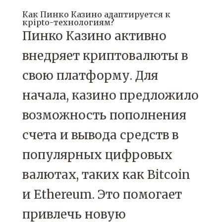
Как Пинко Казино адаптируется к
крipto-технологиям?
Пинко Казино активно
внедряет криптовалюты в
свою платформу. Для
начала, казино предложило
возможность пополнения
счета и вывода средств в
популярных цифровых
валютах, таких как Bitcoin
и Ethereum. Это помогает
привлечь новую