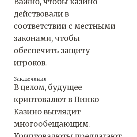
Важно, чтобы казино
действовали в
соответствии с местными
законами, чтобы
обеспечить защиту
игроков.
Заключение
В целом, будущее
криптовалют в Пинко
Казино выглядит
многообещающим.
Криптовалюты предлагают