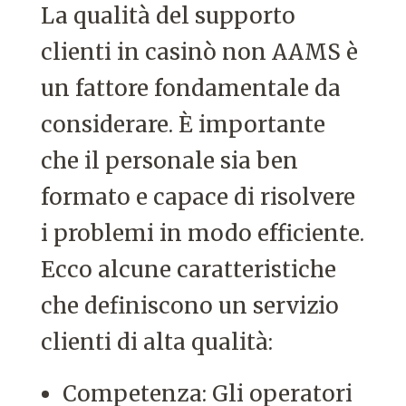
La qualità del supporto
clienti in casinò non AAMS è
un fattore fondamentale da
considerare. È importante
che il personale sia ben
formato e capace di risolvere
i problemi in modo efficiente.
Ecco alcune caratteristiche
che definiscono un servizio
clienti di alta qualità:
Competenza: Gli operatori