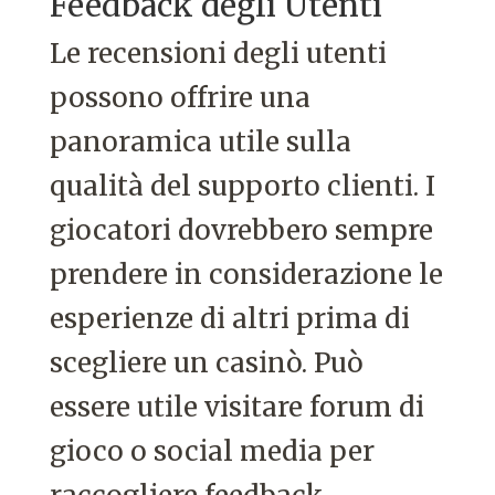
Feedback degli Utenti
Le recensioni degli utenti
possono offrire una
panoramica utile sulla
qualità del supporto clienti. I
giocatori dovrebbero sempre
prendere in considerazione le
esperienze di altri prima di
scegliere un casinò. Può
essere utile visitare forum di
gioco o social media per