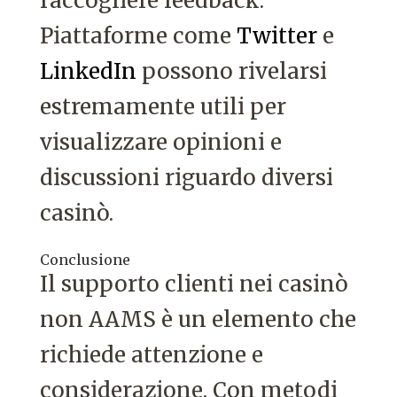
raccogliere feedback.
Piattaforme come
Twitter
e
LinkedIn
possono rivelarsi
estremamente utili per
visualizzare opinioni e
discussioni riguardo diversi
casinò.
Conclusione
Il supporto clienti nei casinò
non AAMS è un elemento che
richiede attenzione e
considerazione. Con metodi