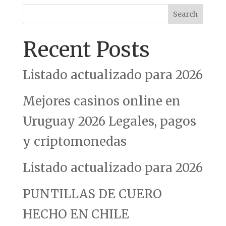
Search
Recent Posts
Listado actualizado para 2026
Mejores casinos online en
Uruguay 2026 Legales, pagos
y criptomonedas
Listado actualizado para 2026
PUNTILLAS DE CUERO
HECHO EN CHILE