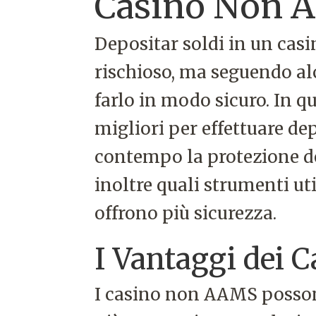
Casino Non 
Depositar soldi in un ca
rischioso, ma seguendo alc
farlo in modo sicuro. In q
migliori per effettuare de
contempo la protezione d
inoltre quali strumenti ut
offrono più sicurezza.
I Vantaggi dei
I casino non AAMS posson