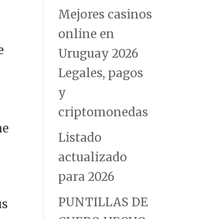
Mejores casinos
online en
e
Uruguay 2026
Legales, pagos
y
criptomonedas
he
Listado
actualizado
para 2026
PUNTILLAS DE
us