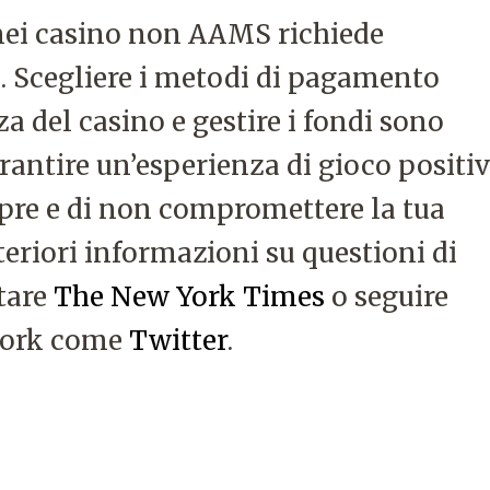
nei casino non AAMS richiede
. Scegliere i metodi di pagamento
nza del casino e gestire i fondi sono
rantire un’esperienza di gioco positiv
pre e di non compromettere la tua
lteriori informazioni su questioni di
itare
The New York Times
o seguire
twork come
Twitter
.