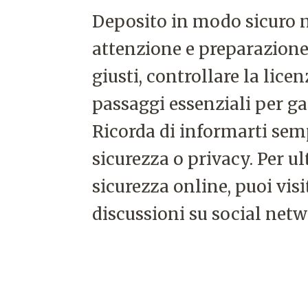
Deposito in modo sicuro 
attenzione e preparazione
giusti, controllare la lice
passaggi essenziali per ga
Ricorda di informarti sem
sicurezza o privacy. Per u
sicurezza online, puoi vis
discussioni su social ne