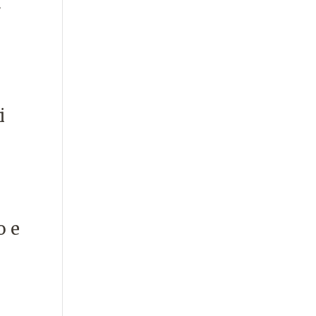
r
i
o e