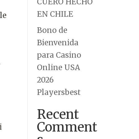
CUERO HECHO
EN CHILE
le
Bono de
Bienvenida
para Casino
i
Online USA
2026
Playersbest
Recent
Comment
i