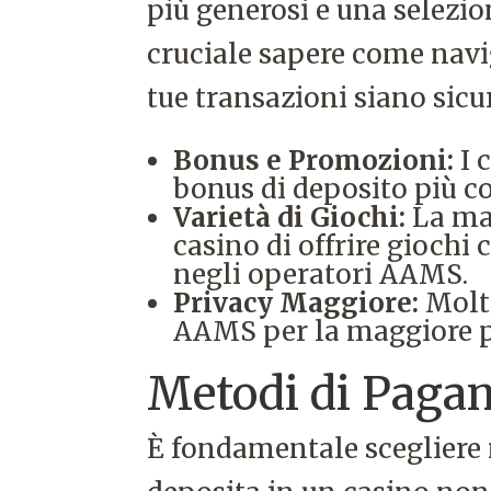
più generosi e una selezio
cruciale sapere come navig
tue transazioni siano sicu
Bonus e Promozioni:
I 
bonus di deposito più co
Varietà di Giochi:
La mag
casino di offrire giochi
negli operatori AAMS.
Privacy Maggiore:
Molti
AAMS per la maggiore pr
Metodi di Paga
È fondamentale scegliere