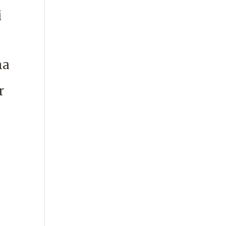
i
na
r