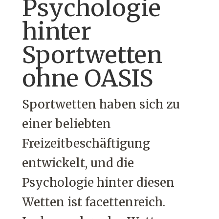
Psychologie
hinter
Sportwetten
ohne OASIS
Sportwetten haben sich zu
einer beliebten
Freizeitbeschäftigung
entwickelt, und die
Psychologie hinter diesen
Wetten ist facettenreich.