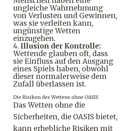
Menschen haben eine
ungleiche Wahrnehmung
von Verlusten und Gewinnen,
was sie verleiten kann,
ungünstige Wetten
einzugehen.
Illusion der Kontrolle:
Wettende glauben oft, dass
sie Einfluss auf den Ausgang
eines Spiels haben, obwohl
dieser normalerweise dem
Zufall überlassen ist.
Die Risiken des Wettens ohne OASIS
Das Wetten ohne die
Sicherheiten, die OASIS bietet,
kann erhebliche Risiken mit