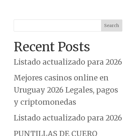
Search
Recent Posts
Listado actualizado para 2026
Mejores casinos online en
Uruguay 2026 Legales, pagos
y criptomonedas
Listado actualizado para 2026
PUNTILLAS DE CUERO