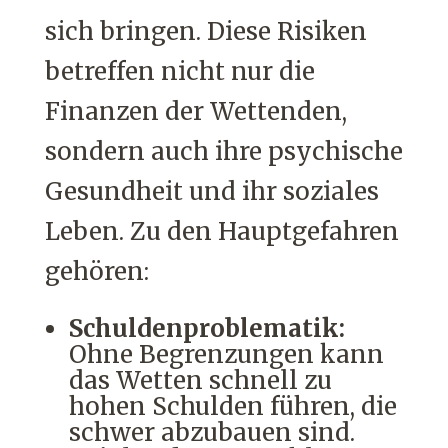
sich bringen. Diese Risiken
betreffen nicht nur die
Finanzen der Wettenden,
sondern auch ihre psychische
Gesundheit und ihr soziales
Leben. Zu den Hauptgefahren
gehören:
Schuldenproblematik:
Ohne Begrenzungen kann
das Wetten schnell zu
hohen Schulden führen, die
schwer abzubauen sind.