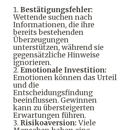
Bestätigungsfehler:
Wettende suchen nach
Informationen, die ihre
bereits bestehenden
Überzeugungen
unterstützen, während sie
gegensätzliche Hinweise
ignorieren.
Emotionale Investition:
Emotionen können das Urteil
und die
Entscheidungsfindung
beeinflussen. Gewinnen
kann zu übersteigerten
Erwartungen führen.
Risikoaversion:
Viele