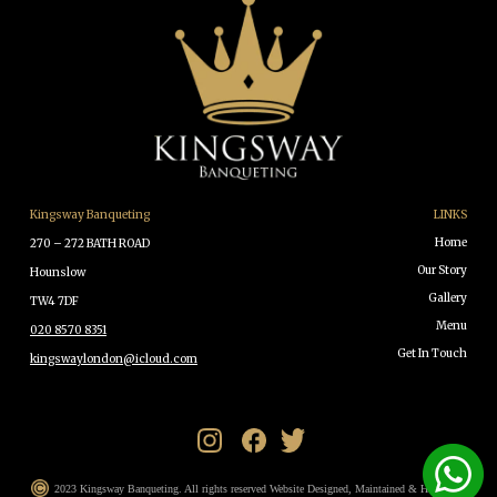
Kingsway Banqueting
LINKS
Home
270 – 272 BATH ROAD
Our Story
Hounslow
Gallery
TW4 7DF
Menu
020 8570 8351
Get In Touch
kingswaylondon@icloud.com
2023 Kingsway Banqueting. All rights reserved Website Designed, Maintained & Hosted by