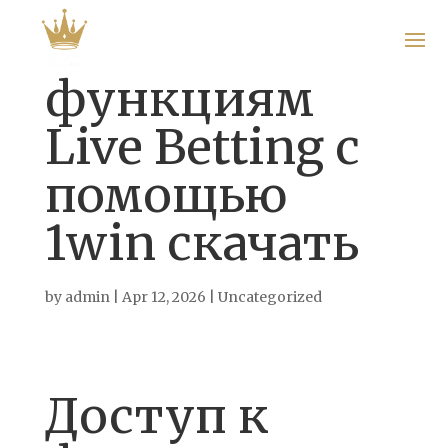
функциям
Live Betting с
Home
помощью
About
1win скачать
Us
Gallery
by
admin
|
Apr 12, 2026
|
Uncategorized
Menu
Get In
Доступ к
Touch