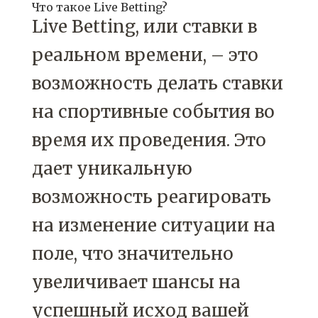
Что такое Live Betting?
Live Betting, или ставки в
реальном времени, – это
возможность делать ставки
на спортивные события во
время их проведения. Это
дает уникальную
возможность реагировать
на изменение ситуации на
поле, что значительно
увеличивает шансы на
успешный исход вашей