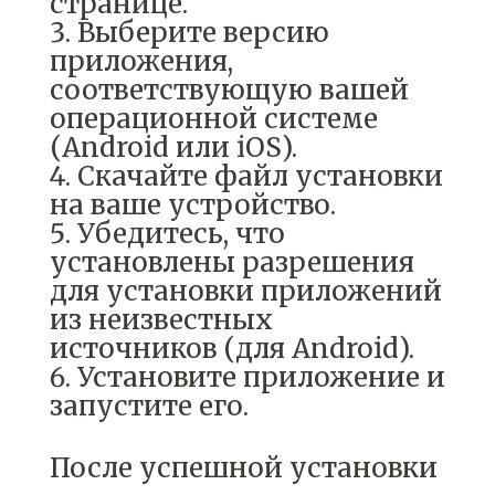
странице.
Выберите версию
приложения,
соответствующую вашей
операционной системе
(Android или iOS).
Скачайте файл установки
на ваше устройство.
Убедитесь, что
установлены разрешения
для установки приложений
из неизвестных
источников (для Android).
Установите приложение и
запустите его.
После успешной установки