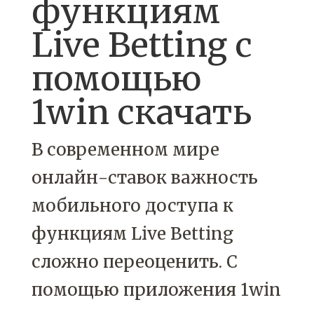
функциям
Live Betting с
помощью
1win скачать
В современном мире
онлайн-ставок важность
мобильного доступа к
функциям Live Betting
сложно переоценить. С
помощью приложения 1win