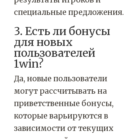
специальные предложения.
3. Есть ли бонусы
для новых
пользователей
1win?
Да, новые пользователи
могут рассчитывать на
приветственные бонусы,
которые варьируются в
зависимости от текущих