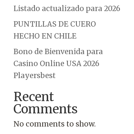
Listado actualizado para 2026
PUNTILLAS DE CUERO
HECHO EN CHILE
Bono de Bienvenida para
Casino Online USA 2026
Playersbest
Recent
Comments
No comments to show.