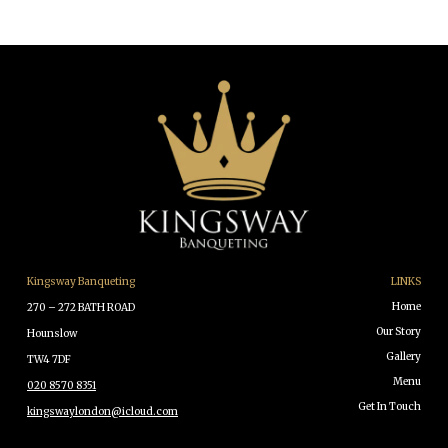
Kingsway Banqueting
LINKS
Home
270 – 272 BATH ROAD
Our Story
Hounslow
Gallery
TW4 7DF
Menu
020 8570 8351
Get In Touch
kingswaylondon@icloud.com