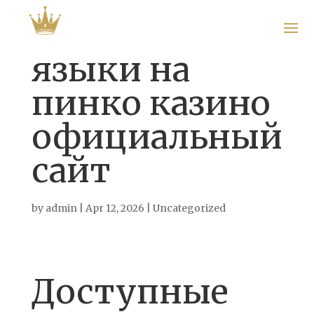
языки на
пинко казино
Home
официальный
About
сайт
Us
Gallery
by
admin
|
Apr 12, 2026
|
Uncategorized
Menu
Get In
Доступные
Touch