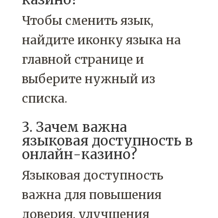
Чтобы сменить язык,
найдите иконку языка на
главной странице и
выберите нужный из
списка.
3. Зачем важна
языковая доступность в
онлайн-казино?
Языковая доступность
важна для повышения
доверия, улучшения