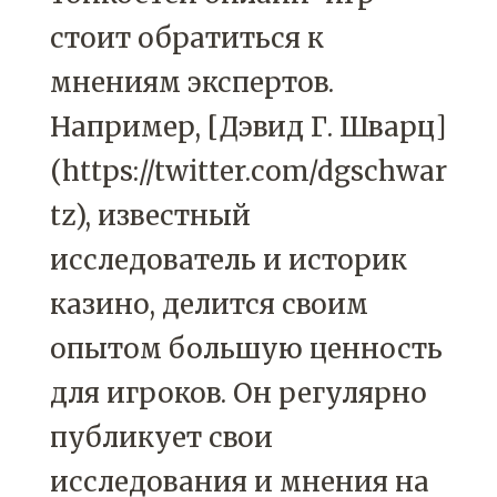
стоит обратиться к
мнениям экспертов.
Например, [Дэвид Г. Шварц]
(https://twitter.com/dgschwar
tz), известный
исследователь и историк
казино, делится своим
опытом большую ценность
для игроков. Он регулярно
публикует свои
исследования и мнения на