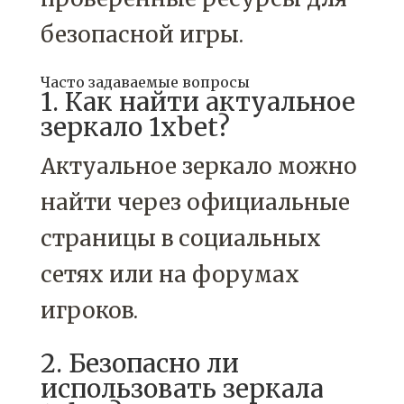
безопасной игры.
Часто задаваемые вопросы
1. Как найти актуальное
зеркало 1xbet?
Актуальное зеркало можно
найти через официальные
страницы в социальных
сетях или на форумах
игроков.
2. Безопасно ли
использовать зеркала