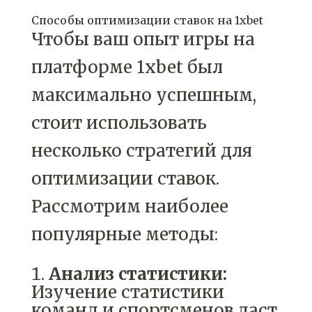
Способы оптимизации ставок на 1xbet
Чтобы ваш опыт игры на
платформе 1xbet был
максимально успешным,
стоит использовать
несколько стратегий для
оптимизации ставок.
Рассмотрим наиболее
популярные методы:
Анализ статистики:
Изучение статистики
команд и спортсменов даст