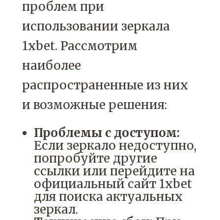
проблем при
использовании зеркала
1xbet. Рассмотрим
наиболее
распространенные из них
и возможные решения:
Проблемы с доступом:
Если зеркало недоступно,
попробуйте другие
ссылки или перейдите на
официальный сайт 1xbet
для поиска актуальных
зеркал.