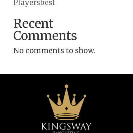
Playersbest
Recent
Comments
No comments to show.