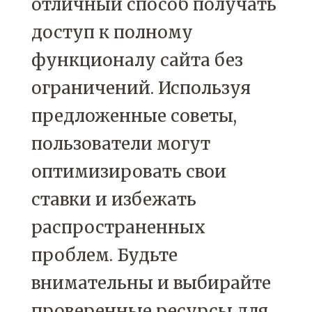
отличный способ получать
доступ к полному
функционалу сайта без
ограничений. Используя
предложенные советы,
пользователи могут
оптимизировать свои
ставки и избежать
распространенных
проблем. Будьте
внимательны и выбирайте
проверенные ресурсы для