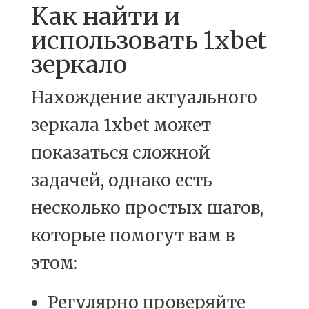
Как найти и
использовать 1xbet
зеркало
Нахождение актуального
зеркала 1xbet может
показаться сложной
задачей, однако есть
несколько простых шагов,
которые помогут вам в
этом:
Регулярно проверяйте