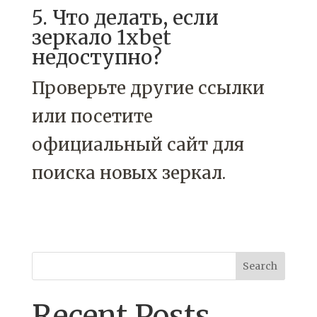
5. Что делать, если
зеркало 1xbet
недоступно?
Проверьте другие ссылки
или посетите
официальный сайт для
поиска новых зеркал.
Search
Recent Posts