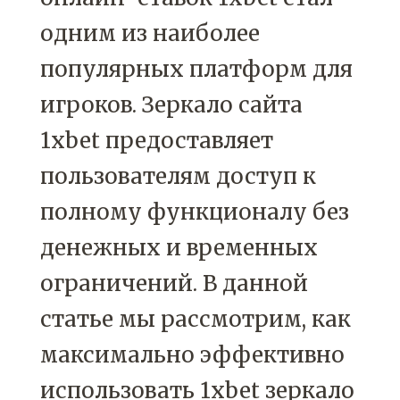
одним из наиболее
популярных платформ для
игроков. Зеркало сайта
1xbet предоставляет
пользователям доступ к
полному функционалу без
денежных и временных
ограничений. В данной
статье мы рассмотрим, как
максимально эффективно
использовать 1xbet зеркало