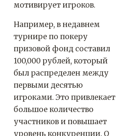
мотивирует игроков.
Например, в недавнем
турнире по покеру
призовой фонд составил
100,000 рублей, который
был распределен между
первыми десятью
игроками. Это привлекает
большое количество
участников и повышает
уровень конкуренции. О