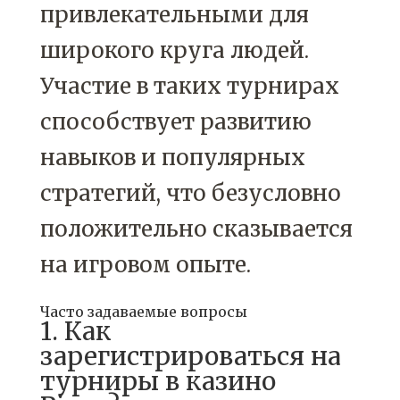
привлекательными для
широкого круга людей.
Участие в таких турнирах
способствует развитию
навыков и популярных
стратегий, что безусловно
положительно сказывается
на игровом опыте.
Часто задаваемые вопросы
1. Как
зарегистрироваться на
турниры в казино