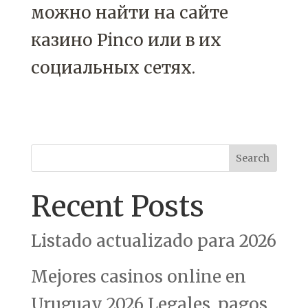
можно найти на сайте
казино Pinco или в их
социальных сетях.
Search
Recent Posts
Listado actualizado para 2026
Mejores casinos online en
Uruguay 2026 Legales, pagos