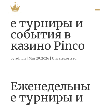
е турниры и
события в
Home
казино Pinco
About
Us
by
admin
|
Mar 29, 2026
|
Uncategorized
Gallery
Menu
Еженедельны
Get In
е турниры и
Touch