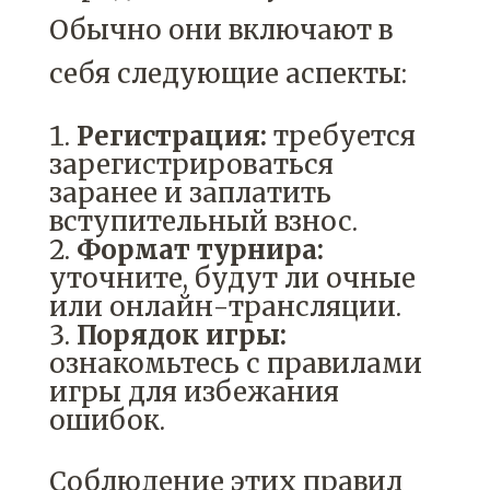
Обычно они включают в
себя следующие аспекты:
Регистрация:
требуется
зарегистрироваться
заранее и заплатить
вступительный взнос.
Формат турнира:
уточните, будут ли очные
или онлайн-трансляции.
Порядок игры:
ознакомьтесь с правилами
игры для избежания
ошибок.
Соблюдение этих правил