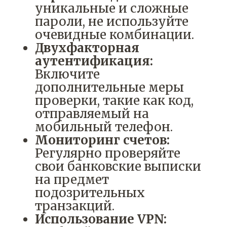
уникальные и сложные
пароли, не используйте
очевидные комбинации.
Двухфакторная
аутентификация:
Включите
дополнительные меры
проверки, такие как код,
отправляемый на
мобильный телефон.
Мониторинг счетов:
Регулярно проверяйте
свои банковские выписки
на предмет
подозрительных
транзакций.
Использование VPN: