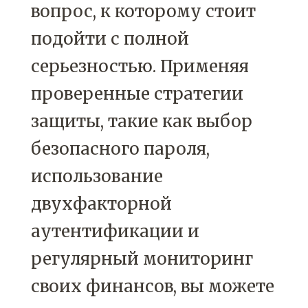
вопрос, к которому стоит
подойти с полной
серьезностью. Применяя
проверенные стратегии
защиты, такие как выбор
безопасного пароля,
использование
двухфакторной
аутентификации и
регулярный мониторинг
своих финансов, вы можете