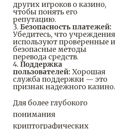
других игроков о казино,
чтобы понять его
репутацию.
Безопасность платежей:
Убедитесь, что учреждения
используют проверенные и
безопасные методы
перевода средств.
Поддержка
пользователей:
Хорошая
служба поддержки — это
признак надежного казино.
Для более глубокого
понимания
криптографических