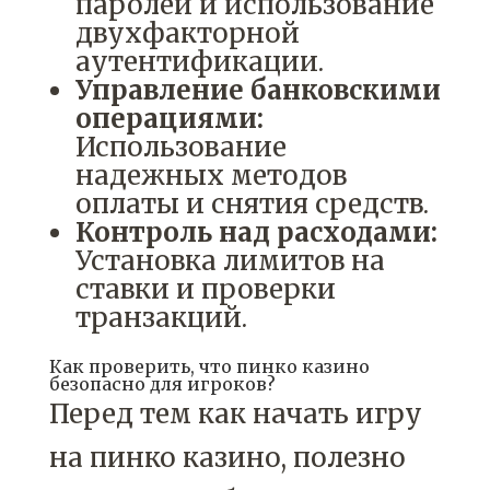
паролей и использование
двухфакторной
аутентификации.
Управление банковскими
операциями:
Использование
надежных методов
оплаты и снятия средств.
Контроль над расходами:
Установка лимитов на
ставки и проверки
транзакций.
Как проверить, что пинко казино
безопасно для игроков?
Перед тем как начать игру
на пинко казино, полезно