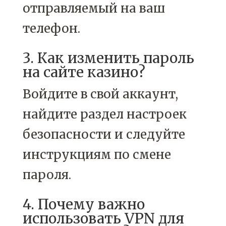
отправляемый на ваш
телефон.
3. Как изменить пароль
на сайте казино?
Войдите в свой аккаунт,
найдите раздел настроек
безопасности и следуйте
инструкциям по смене
пароля.
4. Почему важно
использовать VPN для