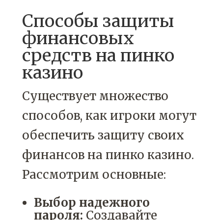
Способы защиты
финансовых
средств на пинко
казино
Существует множество
способов, как игроки могут
обеспечить защиту своих
финансов на пинко казино.
Рассмотрим основные:
Выбор надежного
пароля:
Создавайте