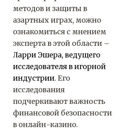
методов и защиты в
азартных играх, можно
ознакомиться с мнением
эксперта в этой области –
Ларри Эшера, ведущего
исследователя в игорной
индустрии
. Его
исследования
подчеркивают важность
финансовой безопасности
в онлайн-казино.