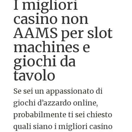
I migliori
casino non
AAMS per slot
machines e
giochi da
tavolo
Se sei un appassionato di
giochi d’azzardo online,
probabilmente ti sei chiesto
quali siano i migliori casino