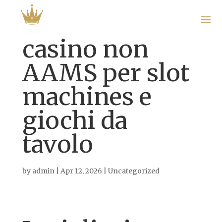
casino non
AAMS per slot
Home
machines e
About
giochi da
Us
tavolo
Gallery
Menu
by
admin
|
Apr 12, 2026
|
Uncategorized
Get In
Touch