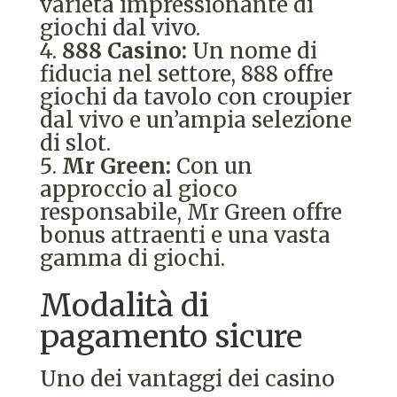
varietà impressionante di
giochi dal vivo.
888 Casino:
Un nome di
fiducia nel settore, 888 offre
giochi da tavolo con croupier
dal vivo e un’ampia selezione
di slot.
Mr Green:
Con un
approccio al gioco
responsabile, Mr Green offre
bonus attraenti e una vasta
gamma di giochi.
Modalità di
pagamento sicure
Uno dei vantaggi dei casino