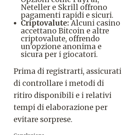
Neteller e Skrill offrono
pagamenti rapidi e sicuri.
Criptovalute:
Alcuni casino
accettano Bitcoin e altre
criptovalute, offrendo
un’opzione anonima e
sicura per i giocatori.
Prima di registrarti, assicurati
di controllare i metodi di
ritiro disponibili e i relativi
tempi di elaborazione per
evitare sorprese.