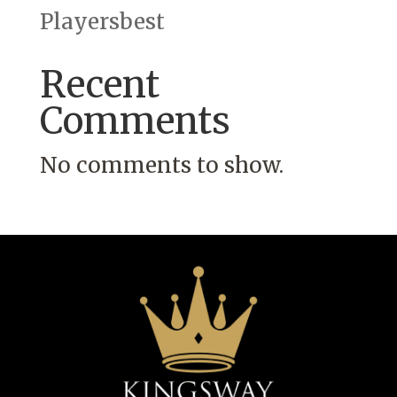
Playersbest
Recent
Comments
No comments to show.