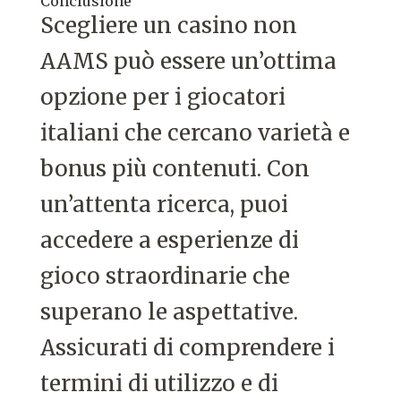
Conclusione
Scegliere un casino non
AAMS può essere un’ottima
opzione per i giocatori
italiani che cercano varietà e
bonus più contenuti. Con
un’attenta ricerca, puoi
accedere a esperienze di
gioco straordinarie che
superano le aspettative.
Assicurati di comprendere i
termini di utilizzo e di