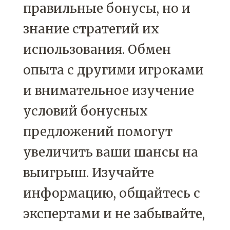
правильные бонусы, но и
знание стратегий их
использования. Обмен
опыта с другими игроками
и внимательное изучение
условий бонусных
предложений помогут
увеличить ваши шансы на
выигрыш. Изучайте
информацию, общайтесь с
экспертами и не забывайте,