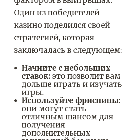
фактором в выигрышах.
Один из победителей
казино поделился своей
стратегией, которая
заключалась в следующем:
Начните с небольших
ставок:
это позволит вам
дольше играть и изучать
игры.
Используйте фриспины:
они могут стать
отличным шансом для
получения
дополнительных