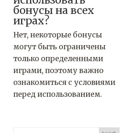
использовать
бонусы на всех
играх?
Нет, некоторые бонусы
могут быть ограничены
только определенными
играми, поэтому важно
ознакомиться с условиями
перед использованием.