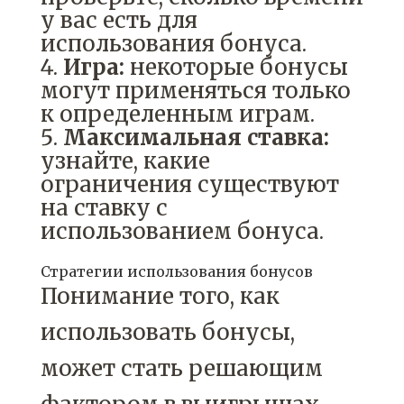
у вас есть для
использования бонуса.
Игра:
некоторые бонусы
могут применяться только
к определенным играм.
Максимальная ставка:
узнайте, какие
ограничения существуют
на ставку с
использованием бонуса.
Стратегии использования бонусов
Понимание того, как
использовать бонусы,
может стать решающим