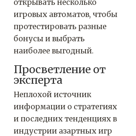
открывать несколько
игровых автоматов, чтобы
протестировать разные
бонусы и выбрать
наиболее выгодный.
Просветление от
эксперта
Неплохой источник
информации о стратегиях
и последних тенденциях в
индустрии азартных игр