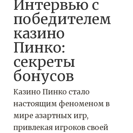
Интервью с
победителем
казино
Пинко:
секреты
бонусов
Казино Пинко стало
настоящим феноменом в
мире азартных игр,
привлекая игроков своей