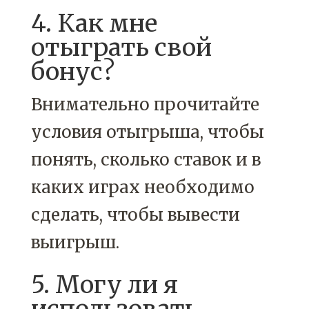
4. Как мне
отыграть свой
бонус?
Внимательно прочитайте
условия отыгрыша, чтобы
понять, сколько ставок и в
каких играх необходимо
сделать, чтобы вывести
выигрыш.
5. Могу ли я