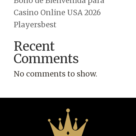
Bono de Bienvenida para
Casino Online USA 2026
Playersbest
Recent
Comments
No comments to show.