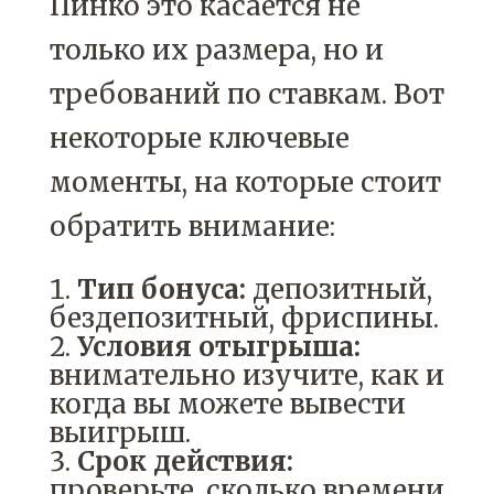
Пинко это касается не
только их размера, но и
требований по ставкам. Вот
некоторые ключевые
моменты, на которые стоит
обратить внимание:
Тип бонуса:
депозитный,
бездепозитный, фриспины.
Условия отыгрыша:
внимательно изучите, как и
когда вы можете вывести
выигрыш.
Срок действия:
проверьте, сколько времени