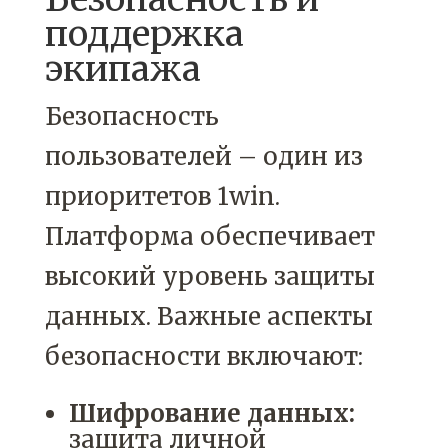
поддержка
экипажа
Безопасность
пользователей – один из
приоритетов 1win.
Платформа обеспечивает
высокий уровень защиты
данных. Важные аспекты
безопасности включают:
Шифрование данных:
защита личной