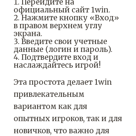
Перейдите на
официальный сайт 1win.
Нажмите кнопку «Вход»
в правом верхнем углу
экрана.
Введите свои учетные
данные (логин и пароль).
Подтвердите вход и
наслаждайтесь игрой!
Эта простота делает 1win
привлекательным
вариантом как для
опытных игроков, так и для
новичков, что важно для