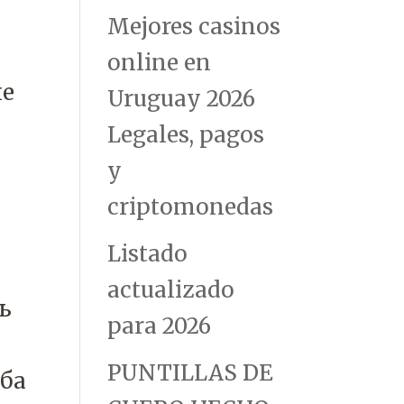
Mejores casinos
online en
ие
Uruguay 2026
Legales, pagos
y
criptomonedas
Listado
actualizado
ь
para 2026
PUNTILLAS DE
оба