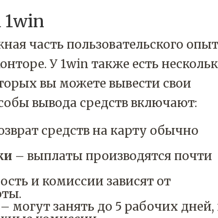
 1win
жная часть пользовательского опы
нторе. У 1win также есть несколь
торых вы можете вывести свои
собы вывода средств включают:
озврат средств на карту обычно
ки
– выплаты производятся почти
ость и комиссии зависят от
ты.
– могут занять до 5 рабочих дней,