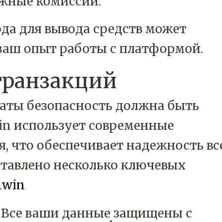
жные комиссии.
да для вывода средств может
ваш опыт работы с платформой.
транзакций
латы безопасность должна быть
in использует современные
, что обеспечивает надежность вс
ставлено несколько ключевых
1win
Все ваши данные защищены с