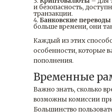
Криптовалюты
– для 
и безопасность, досту
транзакции.
Банковские переводы
больше времени, они та
Каждый из этих способ
особенности, которые 
пополнения.
Временные ра
Важно знать, сколько в
возможны комиссии при
Большинство пользоват