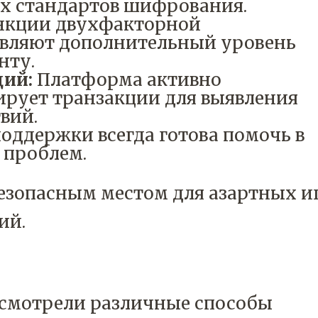
 стандартов шифрования.
кции двухфакторной
вляют дополнительный уровень
нту.
ций:
Платформа активно
ирует транзакции для выявления
вий.
оддержки всегда готова помочь в
 проблем.
езопасным местом для азартных и
ий.
ссмотрели различные способы