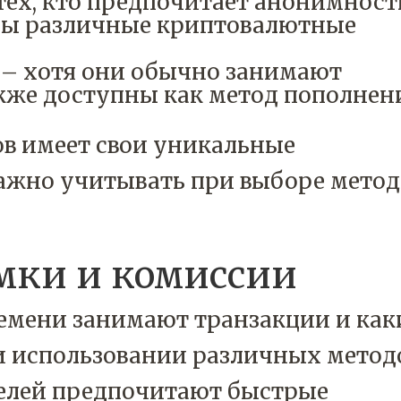
тех, кто предпочитает анонимност
пны различные криптовалютные
– хотя они обычно занимают
кже доступны как метод пополнен
ов имеет свои уникальные
важно учитывать при выборе метод
мки и комиссии
ремени занимают транзакции и как
 использовании различных методо
елей предпочитают быстрые