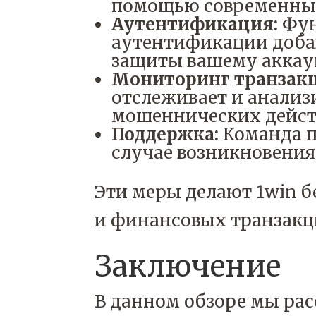
помощью современных
Аутентификация:
Фун
аутентификации доба
защиты вашему аккау
Мониторинг транзак
отслеживает и анализ
мошеннических дейст
Поддержка:
Команда п
случае возникновения
Эти меры делают 1win б
и финансовых транзакц
Заключение
В данном обзоре мы ра