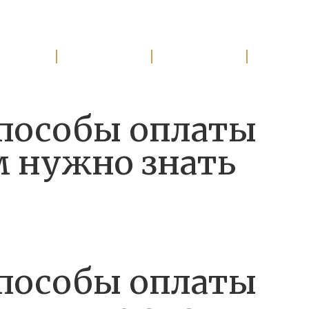
out Us
Gallery
Menu
Get In 
способы оплаты
ам нужно знать
способы оплаты