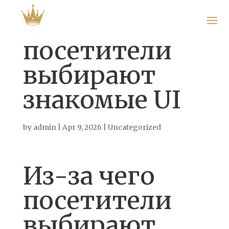
посетители
выбирают
Home
знакомые UI
About
Us
by
admin
|
Apr 9, 2026
|
Uncategorized
Gallery
Из-за чего
Menu
посетители
Get In
Touch
выбирают