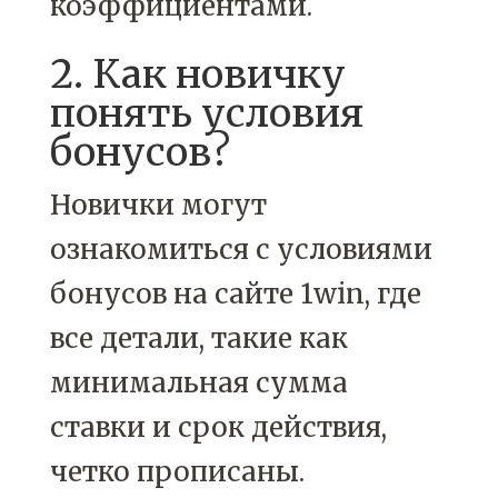
коэффициентами.
2. Как новичку
понять условия
бонусов?
Новички могут
ознакомиться с условиями
бонусов на сайте 1win, где
все детали, такие как
минимальная сумма
ставки и срок действия,
четко прописаны.