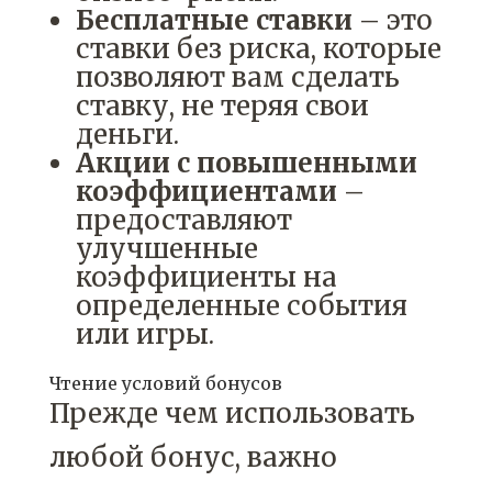
Бесплатные ставки
– это
ставки без риска, которые
позволяют вам сделать
ставку, не теряя свои
деньги.
Акции с повышенными
коэффициентами
–
предоставляют
улучшенные
коэффициенты на
определенные события
или игры.
Чтение условий бонусов
Прежде чем использовать
любой бонус, важно