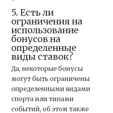
5. Есть ли
ограничения на
использование
бонусов на
определенные
виды ставок?
Да, некоторые бонусы
могут быть ограничены
определенными видами
спорта или типами
событий, об этом также