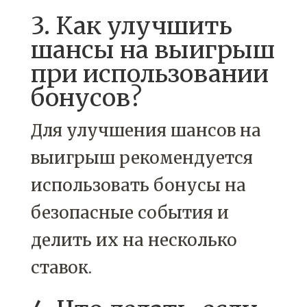
3. Как улучшить
шансы на выигрыш
при использовании
бонусов?
Для улучшения шансов на
выигрыш рекомендуется
использовать бонусы на
безопасные события и
делить их на несколько
ставок.