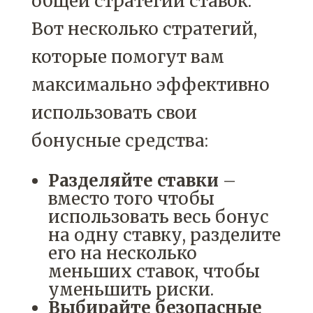
общей стратегии ставок.
Вот несколько стратегий,
которые помогут вам
максимально эффективно
использовать свои
бонусные средства:
Разделяйте ставки
–
вместо того чтобы
использовать весь бонус
на одну ставку, разделите
его на несколько
меньших ставок, чтобы
уменьшить риски.
Выбирайте безопасные