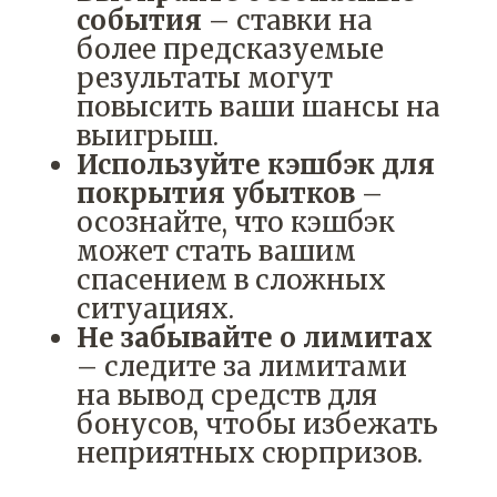
события
– ставки на
более предсказуемые
результаты могут
повысить ваши шансы на
выигрыш.
Используйте кэшбэк для
покрытия убытков
–
осознайте, что кэшбэк
может стать вашим
спасением в сложных
ситуациях.
Не забывайте о лимитах
– следите за лимитами
на вывод средств для
бонусов, чтобы избежать
неприятных сюрпризов.