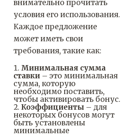
внимательно прочитать
условия его использования.
Каждое предложение
может иметь свои
требования, такие как:
Минимальная сумма
ставки
– это минимальная
сумма, которую
необходимо поставить,
чтобы активировать бонус.
Коэффициенты
– для
некоторых бонусов могут
быть установлены
минимальные