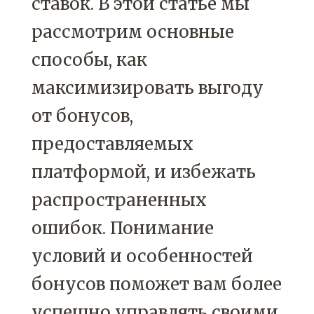
ставок. В этой статье мы
рассмотрим основные
способы, как
максимизировать выгоду
от бонусов,
предоставляемых
платформой, и избежать
распространенных
ошибок. Понимание
условий и особенностей
бонусов поможет вам более
успешно управлять своими