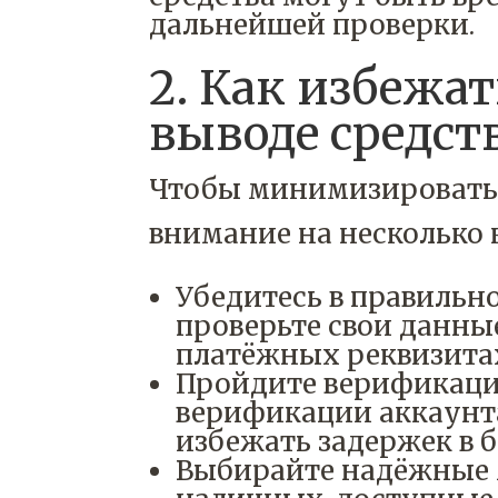
дальнейшей проверки.
2. Как избежа
выводе средст
Чтобы минимизировать 
внимание на несколько 
Убедитесь в правильн
проверьте свои данны
платёжных реквизитах
Пройдите верификацию
верификации аккаунта
избежать задержек в 
Выбирайте надёжные 