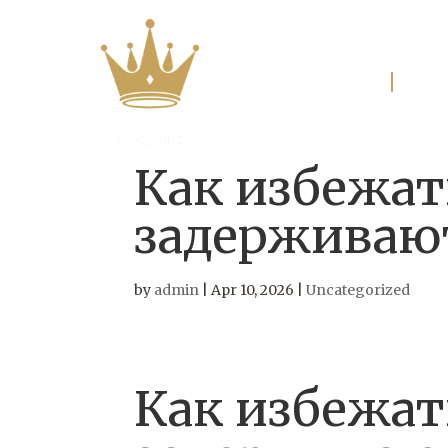
Home
Ab
Как избежат
задерживают
by
admin
|
Apr 10, 2026
|
Uncategorized
Как избежат