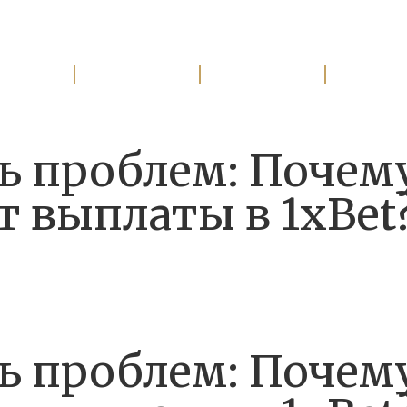
out Us
Gallery
Menu
Get In 
ь проблем: Почем
 выплаты в 1xBet
ь проблем: Почем