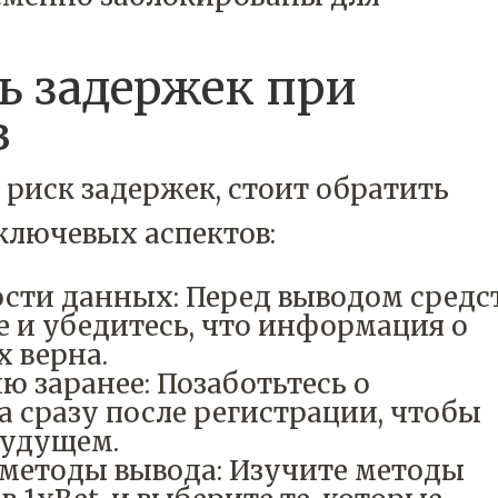
ть задержек при
в
риск задержек, стоит обратить
ключевых аспектов:
ости данных: Перед выводом средс
е и убедитесь, что информация о
 верна.
 заранее: Позаботьтесь о
 сразу после регистрации, чтобы
будущем.
методы вывода: Изучите методы