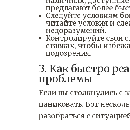
наличных, доступные в
предлагают более быс
Следуйте условиям б
читайте условия и сл
недоразумений.
Контролируйте свои с
ставках, чтобы избежа
подозрения.
3. Как быстро ре
проблемы
Если вы столкнулись с з
паниковать. Вот нескол
разобраться с ситуацией