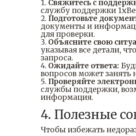
Свяжитесь с поддерж
службу поддержки 1xBet
Подготовьте докумен
документы и информаци
для проверки.
Объясните свою ситу
указывая все детали, ч
запроса.
Ожидайте ответа:
Буд
вопросов может занять 
Проверяйте электрон
службы поддержки, воз
информация.
4. Полезные с
Чтобы избежать недора