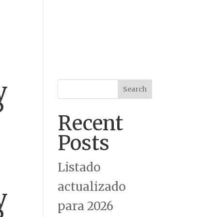
Touch
у
Search
?
Recent
Posts
Listado
actualizado
у
para 2026