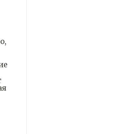
о,
ие
т
ая