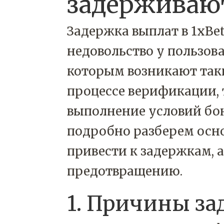
задерживают
Задержка выплат в 1xBe
недовольство у пользов
которым возникают так
процессе верификации, 
выполнение условий бон
подробно разберем осн
привести к задержкам, 
предотвращению.
1. Причины за