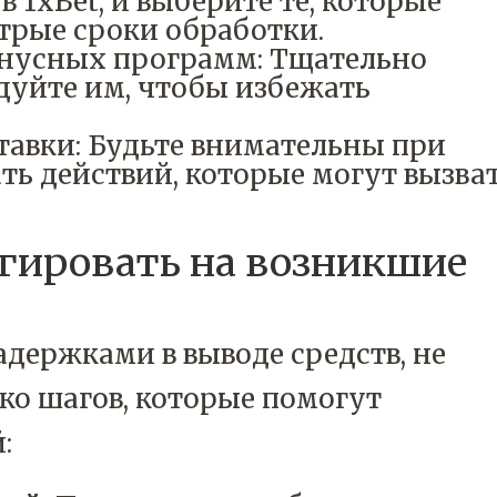
 1xBet, и выберите те, которые
трые сроки обработки.
онусных программ: Тщательно
едуйте им, чтобы избежать
тавки: Будьте внимательны при
ть действий, которые могут вызва
агировать на возникшие
адержками в выводе средств, не
ько шагов, которые помогут
: