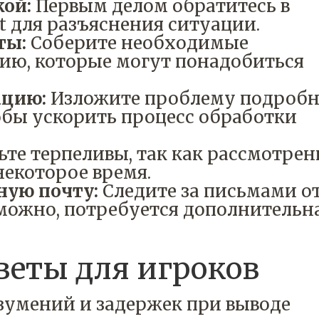
кой:
Первым делом обратитесь в
 для разъяснения ситуации.
ты:
Соберите необходимые
ю, которые могут понадобиться
ацию:
Изложите проблему подробн
тобы ускорить процесс обработки
ьте терпеливы, так как рассмотрен
некоторое время.
ную почту:
Следите за письмами о
можно, потребуется дополнительн
оветы для игроков
зумений и задержек при выводе