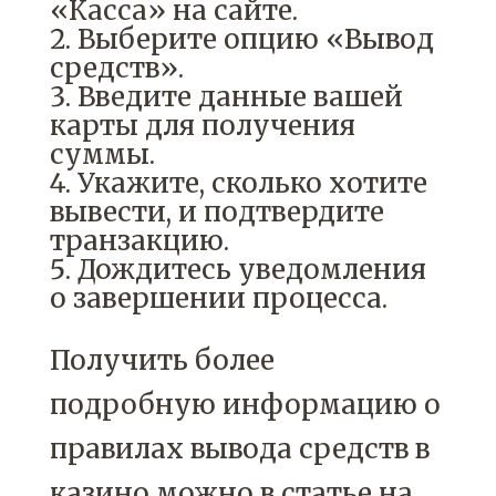
«Касса» на сайте.
Выберите опцию «Вывод
средств».
Введите данные вашей
карты для получения
суммы.
Укажите, сколько хотите
вывести, и подтвердите
транзакцию.
Дождитесь уведомления
о завершении процесса.
Получить более
подробную информацию о
правилах вывода средств в
казино можно в статье на