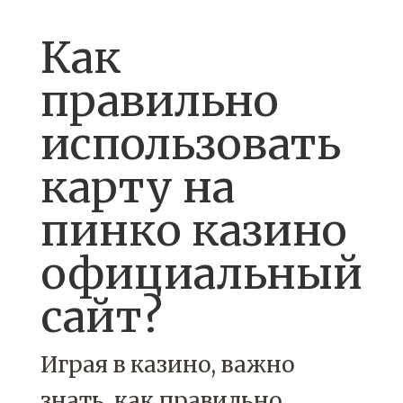
Как
правильно
использовать
карту на
пинко казино
официальный
сайт?
Играя в казино, важно
знать, как правильно