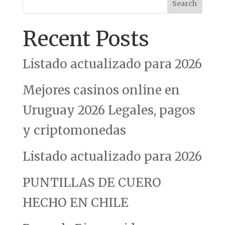
Search
Recent Posts
Listado actualizado para 2026
Mejores casinos online en
Uruguay 2026 Legales, pagos
y criptomonedas
Listado actualizado para 2026
PUNTILLAS DE CUERO
HECHO EN CHILE