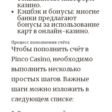
казино.
Кэшбэк и бонусы: многие
банки предлагают
бонусы за использование
карт в онлайн-казино.
Процесс пополнения счёта
Чтобы пополнить счёт в
Pinco Casino, необходимо
выполнить несколько
простых шагов. Важные
шаги можно изложить в
следующем списке: