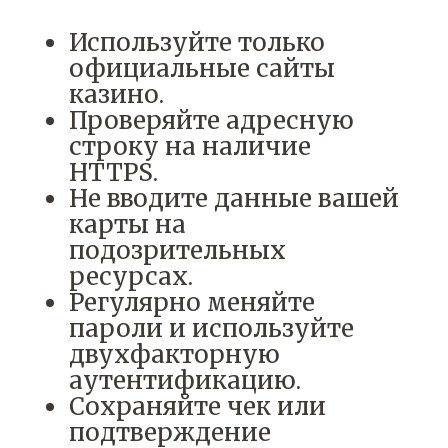
Используйте только
официальные сайты
казино.
Проверяйте адресную
строку на наличие
HTTPS.
Не вводите данные вашей
карты на
подозрительных
ресурсах.
Регулярно меняйте
пароли и используйте
двухфакторную
аутентификацию.
Сохраняйте чек или
подтверждение