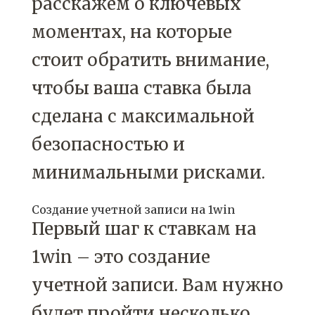
расскажем о ключевых
моментах, на которые
стоит обратить внимание,
чтобы ваша ставка была
сделана с максимальной
безопасностью и
минимальными рисками.
Создание учетной записи на 1win
Первый шаг к ставкам на
1win – это создание
учетной записи. Вам нужно
будет пройти несколько