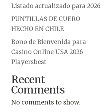
Listado actualizado para 2026
PUNTILLAS DE CUERO
HECHO EN CHILE
Bono de Bienvenida para
Casino Online USA 2026
Playersbest
Recent
Comments
No comments to show.