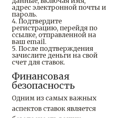
данные, включая имя,
адрес электронной почты и
пароль.
Подтвердите
регистрацию, перейдя по
ссылке, отправленной на
ваш email.
После подтверждения
зачислите деньги на свой
счет для ставок.
Финансовая
безопасность
Одним из самых важных
аспектов ставок является