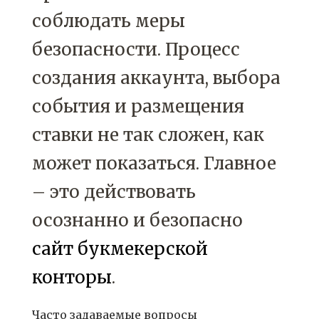
соблюдать меры
безопасности. Процесс
создания аккаунта, выбора
события и размещения
ставки не так сложен, как
может показаться. Главное
– это действовать
осознанно и безопасно
сайт букмекерской
конторы
.
Часто задаваемые вопросы