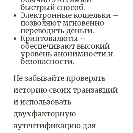
быстрый способ.
Электронные кошельки –
позволяют мгновенно
переводить деньги.
Криптовалюты –
обеспечивают высокий
уровень анонимности и
безопасности.
Не забывайте проверять
историю своих транзакций
и использовать
двухфакторную
аутентификацию для