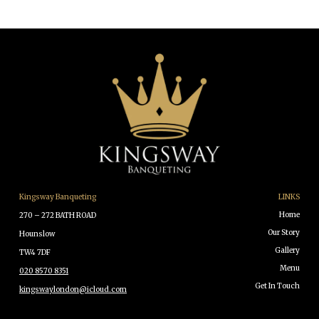
Kingsway Banqueting
LINKS
Home
270 – 272 BATH ROAD
Our Story
Hounslow
Gallery
TW4 7DF
Menu
020 8570 8351
Get In Touch
kingswaylondon@icloud.com