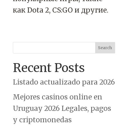
как Dota 2, CS:GO и другие.
Search
Recent Posts
Listado actualizado para 2026
Mejores casinos online en
Uruguay 2026 Legales, pagos
y criptomonedas