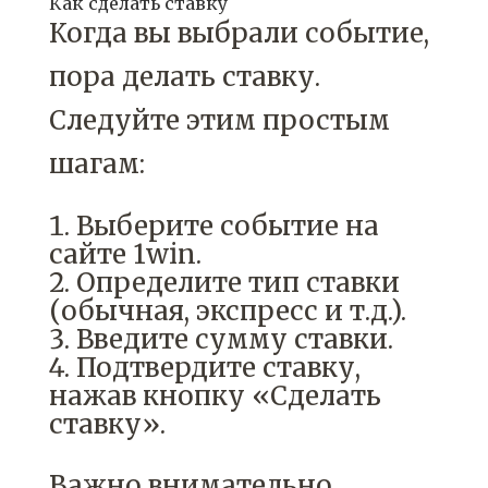
Как сделать ставку
Когда вы выбрали событие,
пора делать ставку.
Следуйте этим простым
шагам:
Выберите событие на
сайте 1win.
Определите тип ставки
(обычная, экспресс и т.д.).
Введите сумму ставки.
Подтвердите ставку,
нажав кнопку «Сделать
ставку».
Важно внимательно