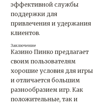
эффективной службы
поддержки для
привлечения и удержания
клиентов.
Заключение
Казино Пинко предлагает
своим пользователям
хорошие условия для игры
и отличается большим
разнообразием игр. Как
положительные, так и