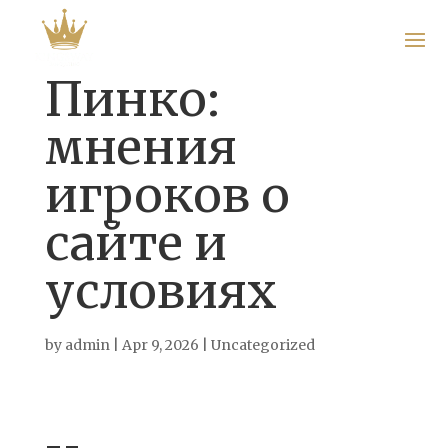
Пинко:
мнения
Home
игроков о
About
сайте и
Us
условиях
Gallery
Menu
by
admin
|
Apr 9, 2026
|
Uncategorized
Get In
Touch