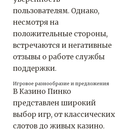
пользователям. Однако,
несмотря на
положительные стороны,
встречаются и негативные
отзывы о работе службы
поддержки.
Игровое разнообразие и предложения
В Казино Пинко
представлен широкий
выбор игр, от классических
слотов до живых казино.