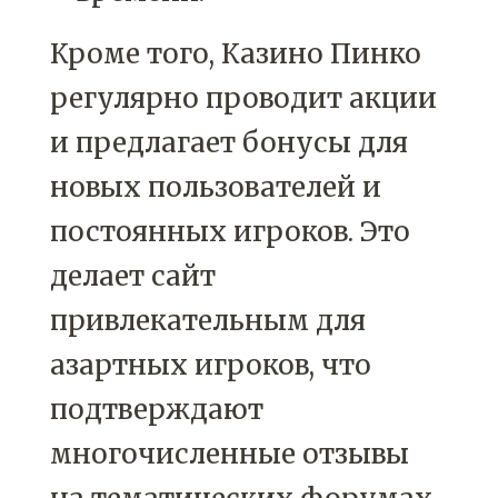
Кроме того, Казино Пинко
регулярно проводит акции
и предлагает бонусы для
новых пользователей и
постоянных игроков. Это
делает сайт
привлекательным для
азартных игроков, что
подтверждают
многочисленные отзывы