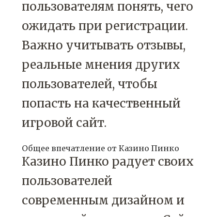
пользователям понять, чего
ожидать при регистрации.
Важно учитывать отзывы,
реальные мнения других
пользователей, чтобы
попасть на качественный
игровой сайт.
Общее впечатление от Казино Пинко
Казино Пинко радует своих
пользователей
современным дизайном и