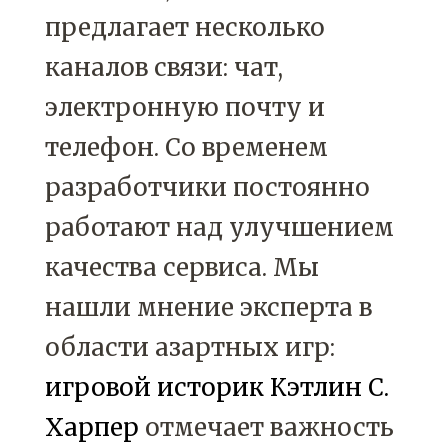
предлагает несколько
каналов связи: чат,
электронную почту и
телефон. Со временем
разработчики постоянно
работают над улучшением
качества сервиса. Мы
нашли мнение эксперта в
области азартных игр:
игровой историк Кэтлин С.
Харпер
отмечает важность