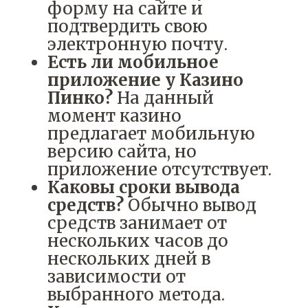
форму на сайте и
подтвердить свою
электронную почту.
Есть ли мобильное
приложение у Казино
Пинко?
На данный
момент казино
предлагает мобильную
версию сайта, но
приложение отсутствует.
Каковы сроки вывода
средств?
Обычно вывод
средств занимает от
нескольких часов до
нескольких дней в
зависимости от
выбранного метода.