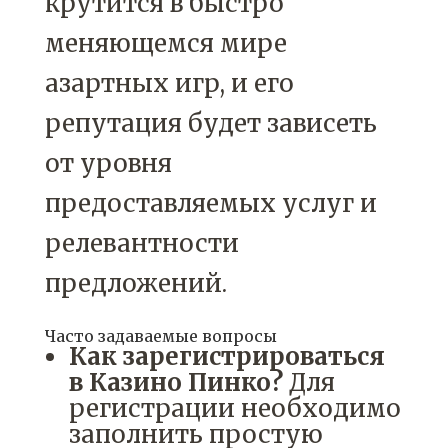
крутится в быстро
меняющемся мире
азартных игр, и его
репутация будет зависеть
от уровня
предоставляемых услуг и
релевантности
предложений.
Часто задаваемые вопросы
Как зарегистрироваться
в Казино Пинко?
Для
регистрации необходимо
заполнить простую