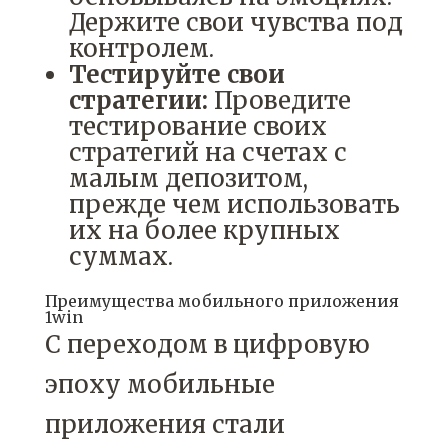
Держите свои чувства под
контролем.
Тестируйте свои
стратегии:
Проведите
тестирование своих
стратегий на счетах с
малым депозитом,
прежде чем использовать
их на более крупных
суммах.
Преимущества мобильного приложения
1win
С переходом в цифровую
эпоху мобильные
приложения стали