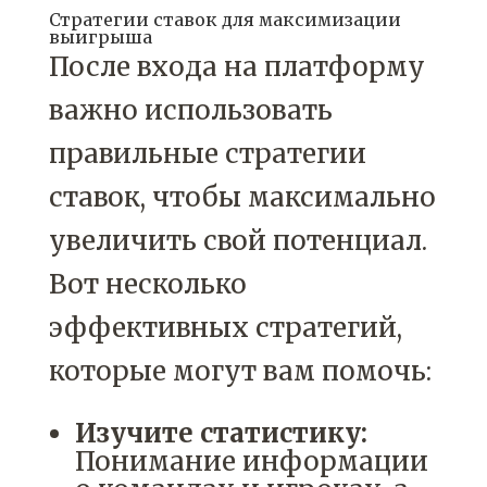
Стратегии ставок для максимизации
выигрыша
После входа на платформу
важно использовать
правильные стратегии
ставок, чтобы максимально
увеличить свой потенциал.
Вот несколько
эффективных стратегий,
которые могут вам помочь:
Изучите статистику:
Понимание информации