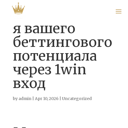
я вашего
беттингового
Home
потенциала
About
через 1win
Us
вход
Gallery
Menu
by
admin
|
Apr 10, 2026
|
Uncategorized
Get In
Touch