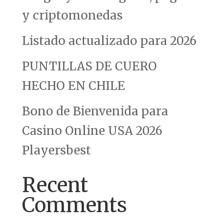
y criptomonedas
Listado actualizado para 2026
PUNTILLAS DE CUERO
HECHO EN CHILE
Bono de Bienvenida para
Casino Online USA 2026
Playersbest
Recent
Comments