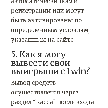
автоматически после
регистрации или могут
быть активированы по
определенным условиям,
указанным на сайте.
5. Как я могу
вывести свои
выигрыши с 1win?
Вывод средств
осуществляется через
раздел “Касса” после входа