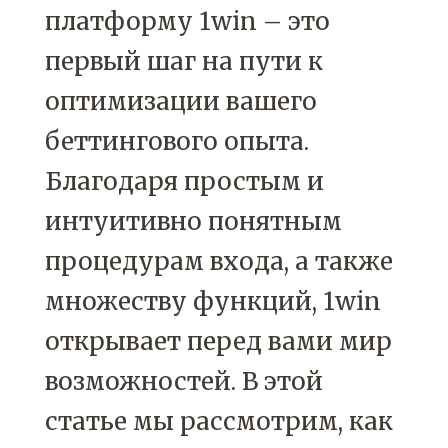
платформу 1win – это
первый шаг на пути к
оптимизации вашего
беттингового опыта.
Благодаря простым и
интуитивно понятным
процедурам входа, а также
множеству функций, 1win
открывает перед вами мир
возможностей. В этой
статье мы рассмотрим, как