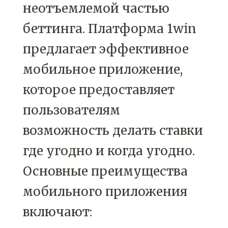
неотъемлемой частью
беттинга. Платформа 1win
предлагает эффективное
мобильное приложение,
которое предоставляет
пользователям
возможность делать ставки
где угодно и когда угодно.
Основные преимущества
мобильного приложения
включают: