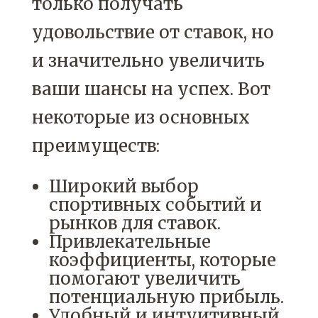
только получать
удовольствие от ставок, но
и значительно увеличить
ваши шансы на успех. Вот
некоторые из основных
преимуществ:
Широкий выбор
спортивных событий и
рынков для ставок.
Привлекательные
коэффициенты, которые
помогают увеличить
потенциальную прибыль.
Удобный и интуитивный