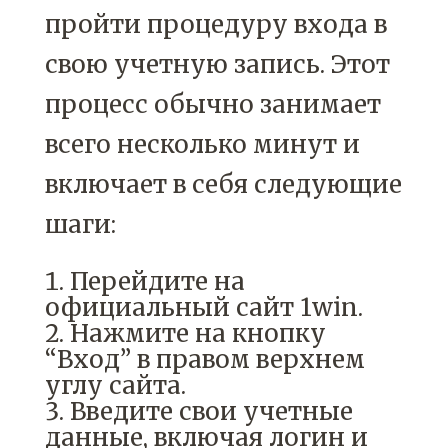
пройти процедуру входа в
свою учетную запись. Этот
процесс обычно занимает
всего несколько минут и
включает в себя следующие
шаги:
Перейдите на
официальный сайт 1win.
Нажмите на кнопку
“Вход” в правом верхнем
углу сайта.
Введите свои учетные
данные, включая логин и