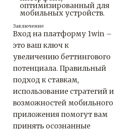
оптимизированный для
мобильных устройств.
Заключение
Вход на платформу 1win –
это ваш ключ к
увеличению беттингового
потенциала. Правильный
подход к ставкам,
использование стратегий и
возможностей мобильного
приложения помогут вам
принять осознанные