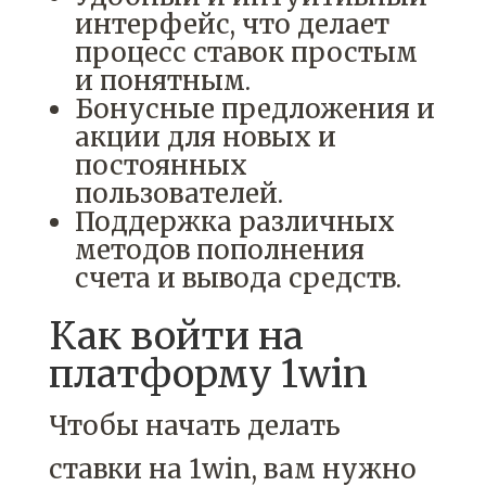
интерфейс, что делает
процесс ставок простым
и понятным.
Бонусные предложения и
акции для новых и
постоянных
пользователей.
Поддержка различных
методов пополнения
счета и вывода средств.
Как войти на
платформу 1win
Чтобы начать делать
ставки на 1win, вам нужно