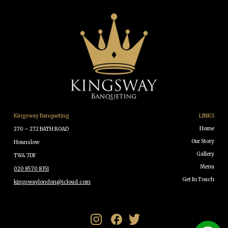
Kingsway Banqueting
LINKS
Home
270 – 272 BATH ROAD
Our Story
Hounslow
Gallery
TW4 7DF
Menu
020 8570 8351
Get In Touch
kingswaylondon@icloud.com