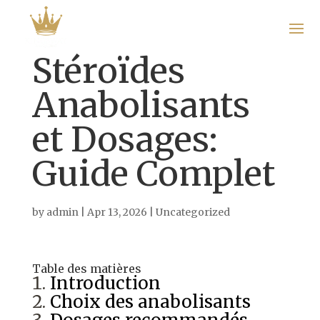
Stéroïdes
Anabolisants
Home
et Dosages:
About
Guide Complet
Us
Gallery
by
admin
|
Apr 13, 2026
|
Uncategorized
Menu
Table des matières
Get In
Introduction
Touch
Choix des anabolisants