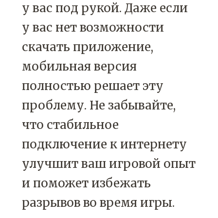
у вас под рукой. Даже если
у вас нет возможности
скачать приложение,
мобильная версия
полностью решает эту
проблему. Не забывайте,
что стабильное
подключение к интернету
улучшит ваш игровой опыт
и поможет избежать
разрывов во время игры.