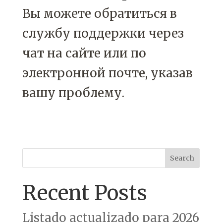
Вы можете обратиться в
службу поддержки через
чат на сайте или по
электронной почте, указав
вашу проблему.
Search
Recent Posts
Listado actualizado para 2026