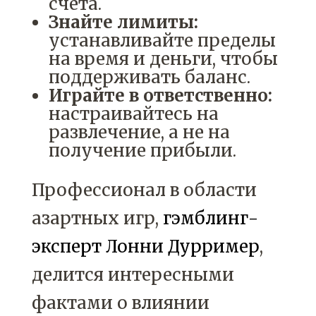
счета.
Знайте лимиты:
устанавливайте пределы
на время и деньги, чтобы
поддерживать баланс.
Играйте в ответственно:
настраивайтесь на
развлечение, а не на
получение прибыли.
Профессионал в области
азартных игр,
гэмблинг-
эксперт Лонни Дурример
,
делится интересными
фактами о влиянии