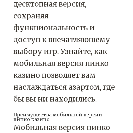
десктопная версия,
сохраняя
функциональность и
доступ к впечатляющему
выбору игр. Узнайте, как
мобильная версия пинко
казино позволяет вам
наслаждаться азартом, где
бы вы ни находились.
Преимущества мобильной версии
пинко казино
Мобильная версия пинко