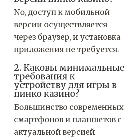
No, доступ к мобильной
версии осуществляется
через браузер, и установка
приложения не требуется.
2. Каковы минимальные
требования к
устройству для игры в
пинко казино?
Большинство современных
смартфонов и планшетов с
актуальной версией