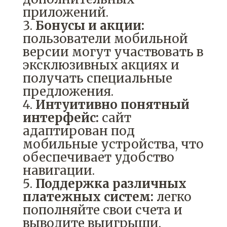
приложений.
Бонусы и акции:
пользователи мобильной
версии могут участвовать в
эксклюзивных акциях и
получать специальные
предложения.
Интуитивно понятный
интерфейс:
сайт
адаптирован под
мобильные устройства, что
обеспечивает удобство
навигации.
Поддержка различных
платежных систем:
легко
пополняйте свои счета и
выводите выигрыши.