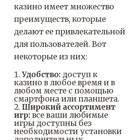
казино имеет множество
преимуществ, которые
делают ее привлекательной
для пользователей. Вот
некоторые из них:
Удобство:
доступ к
казино в любое время и в
любом месте с помощью
смартфона или планшета.
Широкий ассортимент
игр:
все ваши любимые
игры доступны без
необходимости установки
дополнительных