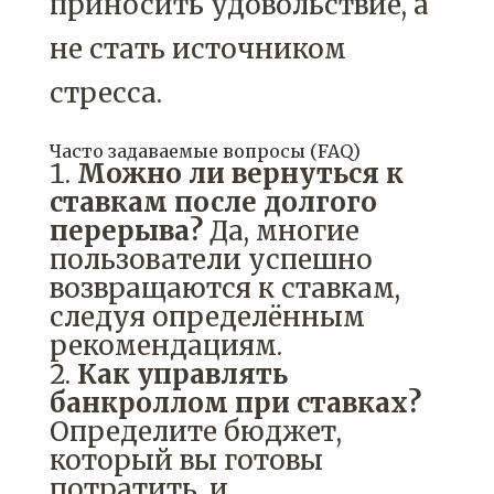
приносить удовольствие, а
не стать источником
стресса.
Часто задаваемые вопросы (FAQ)
Можно ли вернуться к
ставкам после долгого
перерыва?
Да, многие
пользователи успешно
возвращаются к ставкам,
следуя определённым
рекомендациям.
Как управлять
банкроллом при ставках?
Определите бюджет,
который вы готовы
потратить, и