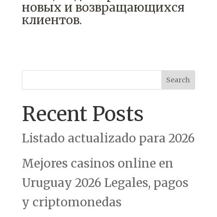
новых и возвращающихся
клиентов.
Search
Recent Posts
Listado actualizado para 2026
Mejores casinos online en
Uruguay 2026 Legales, pagos
y criptomonedas