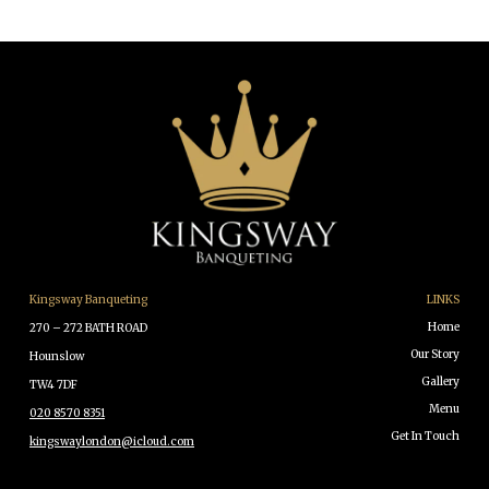
Kingsway Banqueting
LINKS
Home
270 – 272 BATH ROAD
Our Story
Hounslow
Gallery
TW4 7DF
Menu
020 8570 8351
Get In Touch
kingswaylondon@icloud.com