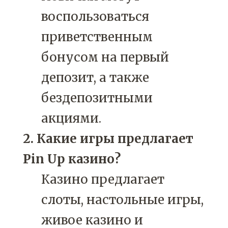
воспользоваться
приветственным
бонусом на первый
депозит, а также
бездепозитными
акциями.
2. Какие игры предлагает
Pin Up казино?
Казино предлагает
слоты, настольные игры,
живое казино и