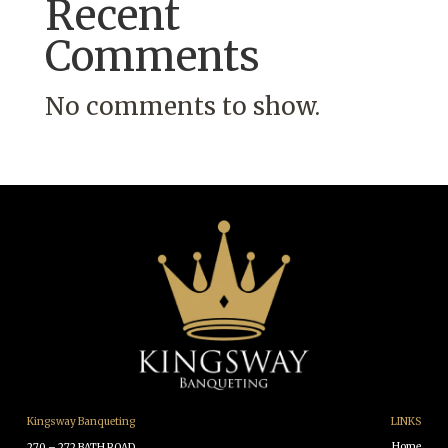
Recent
Comments
No comments to show.
Kingsway Banqueting
LINKS
Home
270 – 272 BATH ROAD