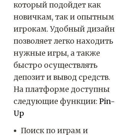
который подойдет как
новичкам, так и опытным
игрокам. Удобный дизайн
позволяет легко находить
нужные игры, а также
быстро осуществлять
депозит и вывод средств.
На платформе доступны
следующие функции:
Pin-
Up
Поиск по играм и