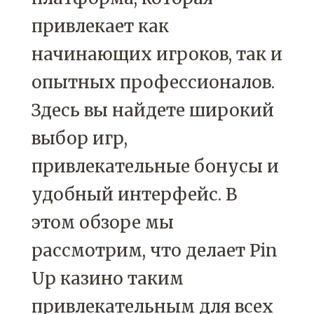
привлекает как
начинающих игроков, так и
опытных профессионалов.
Здесь вы найдете широкий
выбор игр,
привлекательные бонусы и
удобный интерфейс. В
этом обзоре мы
рассмотрим, что делает Pin
Up казино таким
привлекательным для всех