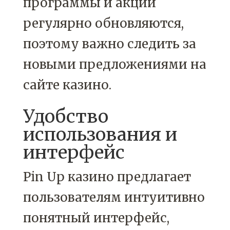
программы и акции
регулярно обновляются,
поэтому важно следить за
новыми предложениями на
сайте казино.
Удобство
использования и
интерфейс
Pin Up казино предлагает
пользователям интуитивно
понятный интерфейс,