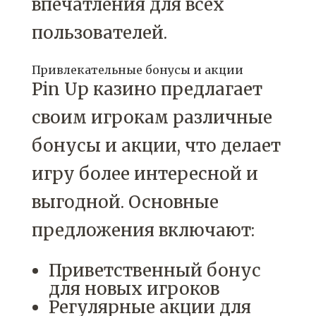
впечатления для всех
пользователей.
Привлекательные бонусы и акции
Pin Up казино предлагает
своим игрокам различные
бонусы и акции, что делает
игру более интересной и
выгодной. Основные
предложения включают:
Приветственный бонус
для новых игроков
Регулярные акции для