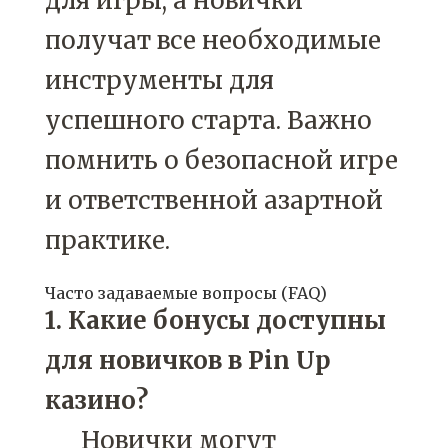
для игры, а новички
получат все необходимые
инструменты для
успешного старта. Важно
помнить о безопасной игре
и ответственной азартной
практике.
Часто задаваемые вопросы (FAQ)
1. Какие бонусы доступны
для новичков в Pin Up
казино?
Новички могут