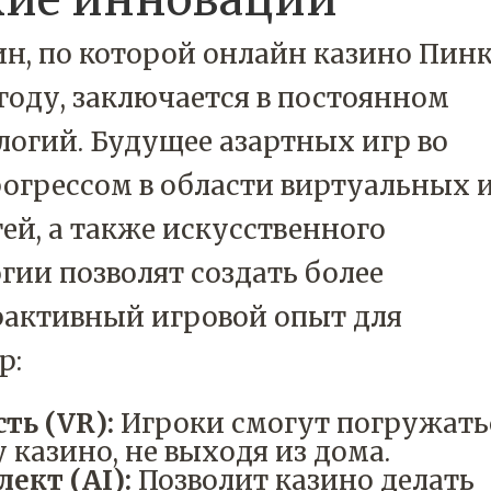
н, по которой онлайн казино Пин
 году, заключается в постоянном
огий. Будущее азартных игр во
огрессом в области виртуальных 
й, а также искусственного
гии позволят создать более
активный игровой опыт для
р:
ть (VR):
Игроки смогут погружать
казино, не выходя из дома.
ект (AI):
Позволит казино делать