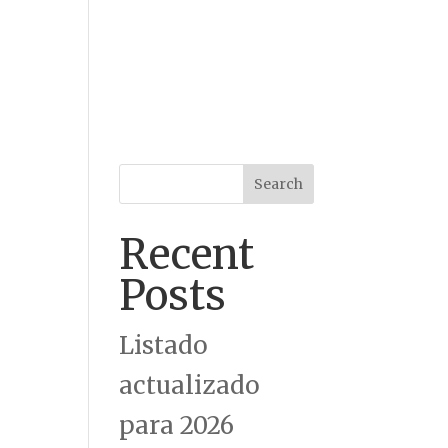
Touch
Search
Recent
Posts
Listado
actualizado
para 2026