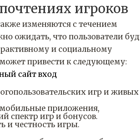
дпочтениях игроков
также изменяются с течением
жно ожидать, что пользователи бу
терактивному и социальному
 может привести к следующему:
ный сайт вход
огопользовательских игр и живых
 мобильные приложения,
 спектр игр и бонусов.
ь и честность игры.