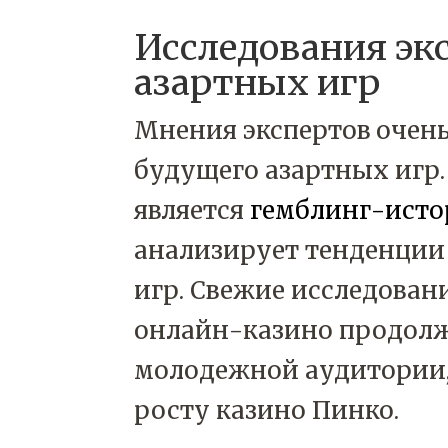
Исследования экс
азартных игр
Мнения экспертов очен
будущего азартных игр.
является
гемблинг-исто
анализирует тенденции 
игр. Свежие исследован
онлайн-казино продолж
молодежной аудитории, 
росту казино Пинко.