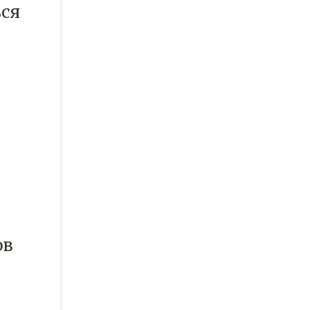
ься
ов