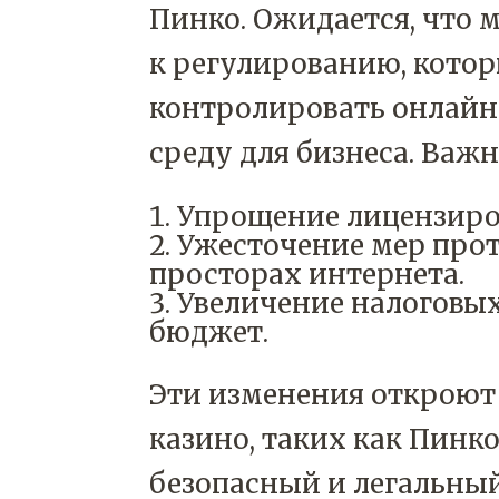
Пинко. Ожидается, что 
к регулированию, котор
контролировать онлайн
среду для бизнеса. Важ
Упрощение лицензиров
Ужесточение мер прот
просторах интернета.
Увеличение налоговых
бюджет.
Эти изменения откроют
казино, таких как Пинко
безопасный и легальный