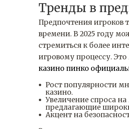
Тренды в пре
Предпочтения игроков 
времени. В 2025 году мо
стремиться к более ин
игровому процессу. Это
казино пинко официаль
Рост популярности мн
казино.
Увеличение спроса на
предлагающие широкий
Акцент на безопасност