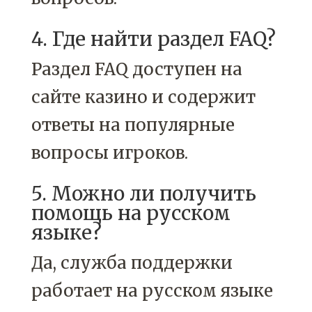
4. Где найти раздел FAQ?
Раздел FAQ доступен на
сайте казино и содержит
ответы на популярные
вопросы игроков.
5. Можно ли получить
помощь на русском
языке?
Да, служба поддержки
работает на русском языке