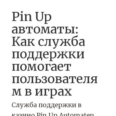
Pin Up
автоматы:
Как служба
поддержки
помогает
пользователя
м в играх
Служба поддержки в
казино Pin Up Automaten