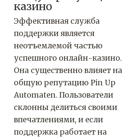
казино
Эффективная служба
поддержки является
неотъемлемой частью
успешного онлайн-казино.
Она существенно влияет на
общую репутацию Pin Up
Automaten. Пользователи
склонны делиться своими
впечатлениями, и если
поддержка работает на