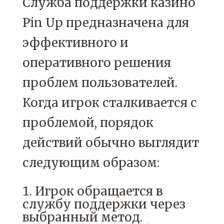
Служба поддержки казино
Pin Up предназначена для
эффективного и
оперативного решения
проблем пользователей.
Когда игрок сталкивается с
проблемой, порядок
действий обычно выглядит
следующим образом:
Игрок обращается в
службу поддержки через
выбранный метод.