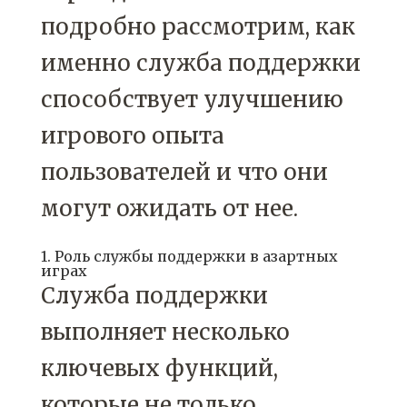
подробно рассмотрим, как
именно служба поддержки
способствует улучшению
игрового опыта
пользователей и что они
могут ожидать от нее.
1. Роль службы поддержки в азартных
играх
Служба поддержки
выполняет несколько
ключевых функций,
которые не только