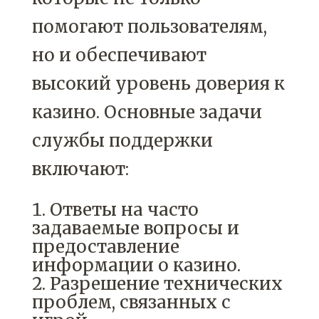
помогают пользователям,
но и обеспечивают
высокий уровень доверия к
казино. Основные задачи
службы поддержки
включают:
Ответы на часто
задаваемые вопросы и
предоставление
информации о казино.
Разрешение технических
проблем, связанных с