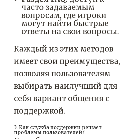
часто задаваемым
вопросам, где игроки
могут найти быстрые
ответы на свои вопросы.
Каждый из этих методов
имеет свои преимущества,
позволяя пользователям
выбирать наилучший для
себя вариант общения с
поддержкой.
3. Как служба поддержки решает
проблемы пользователей?