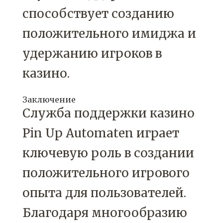
способствует созданию
положительного имиджа и
удержанию игроков в
казино.
Заключение
Служба поддержки казино
Pin Up Automaten играет
ключевую роль в создании
положительного игрового
опыта для пользователей.
Благодаря многообразию