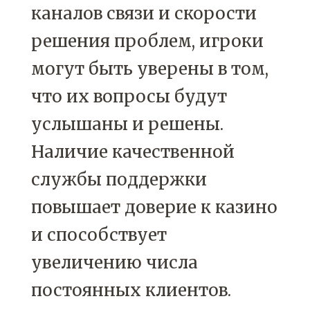
каналов связи и скорости
решения проблем, игроки
могут быть уверены в том,
что их вопросы будут
услышаны и решены.
Наличие качественной
службы поддержки
повышает доверие к казино
и способствует
увеличению числа
постоянных клиентов.