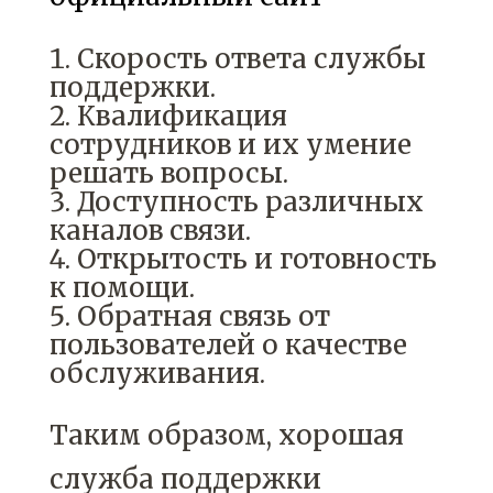
Скорость ответа службы
поддержки.
Квалификация
сотрудников и их умение
решать вопросы.
Доступность различных
каналов связи.
Открытость и готовность
к помощи.
Обратная связь от
пользователей о качестве
обслуживания.
Таким образом, хорошая
служба поддержки