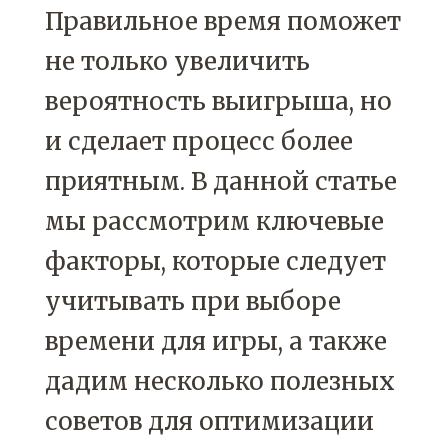
Правильное время поможет
не только увеличить
вероятность выигрыша, но
и сделает процесс более
приятным. В данной статье
мы рассмотрим ключевые
факторы, которые следует
учитывать при выборе
времени для игры, а также
дадим несколько полезных
советов для оптимизации