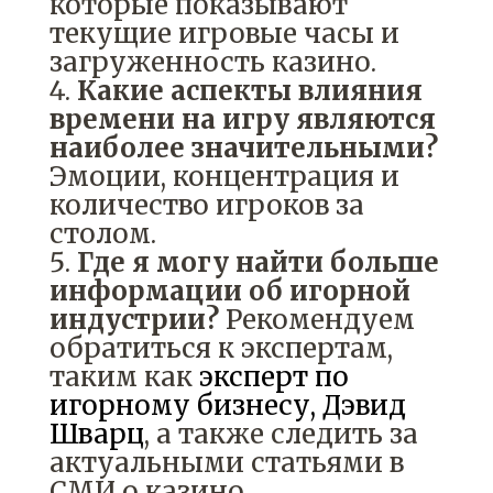
которые показывают
текущие игровые часы и
загруженность казино.
Какие аспекты влияния
времени на игру являются
наиболее значительными?
Эмоции, концентрация и
количество игроков за
столом.
Где я могу найти больше
информации об игорной
индустрии?
Рекомендуем
обратиться к экспертам,
таким как
эксперт по
игорному бизнесу, Дэвид
Шварц
, а также следить за
актуальными статьями в
СМИ о казино.