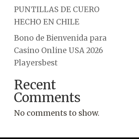
PUNTILLAS DE CUERO
HECHO EN CHILE
Bono de Bienvenida para
Casino Online USA 2026
Playersbest
Recent
Comments
No comments to show.