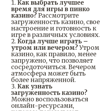
Как выбрать лучшее
время для игры в пинко
казино?
Рассмотрите
загруженность казино, свое
настроение и готовность к
игре в различных условиях.
Когда лучше играть –
утром или вечером?
Утром
казино, как правило, менее
запружено, что позволяет
сосредоточиться. Вечером
атмосфера может быть
более напряженной.
Как узнать
загруженность казино?
Можно воспользоваться
онлайн-ресурсами,