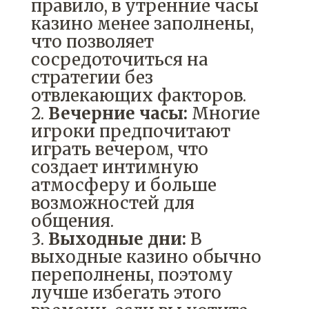
правило, в утренние часы
казино менее заполнены,
что позволяет
сосредоточиться на
стратегии без
отвлекающих факторов.
Вечерние часы:
Многие
игроки предпочитают
играть вечером, что
создает интимную
атмосферу и больше
возможностей для
общения.
Выходные дни:
В
выходные казино обычно
переполнены, поэтому
лучше избегать этого