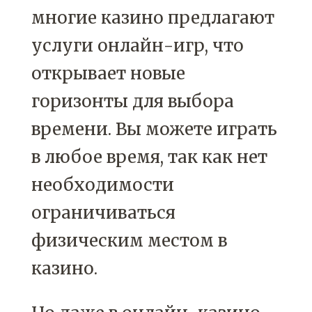
многие казино предлагают
услуги онлайн-игр, что
открывает новые
горизонты для выбора
времени. Вы можете играть
в любое время, так как нет
необходимости
ограничиваться
физическим местом в
казино.