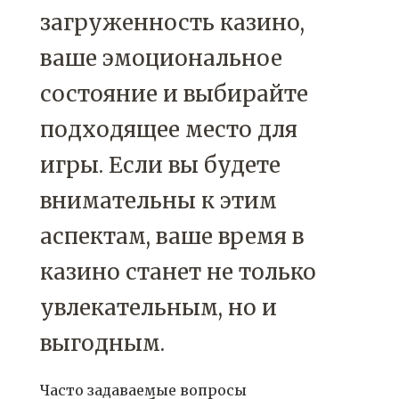
загруженность казино,
ваше эмоциональное
состояние и выбирайте
подходящее место для
игры. Если вы будете
внимательны к этим
аспектам, ваше время в
казино станет не только
увлекательным, но и
выгодным.
Часто задаваемые вопросы