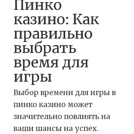
Пинко
казино: Как
правильно
выбрать
время для
игры
Выбор времени для игры в
пинко казино может
значительно повлиять на
ваши шансы на успех.