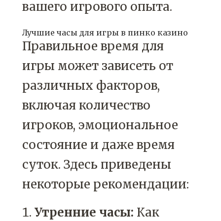
вашего игрового опыта.
Лучшие часы для игры в пинко казино
Правильное время для
игры может зависеть от
различных факторов,
включая количество
игроков, эмоциональное
состояние и даже время
суток. Здесь приведены
некоторые рекомендации:
Утренние часы:
Как