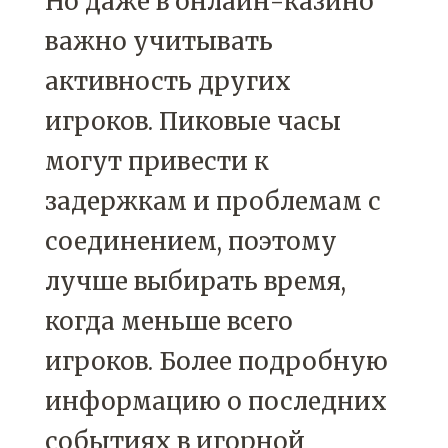
Но даже в онлайн-казино
важно учитывать
активность других
игроков. Пиковые часы
могут привести к
задержкам и проблемам с
соединением, поэтому
лучше выбирать время,
когда меньше всего
игроков. Более подробную
информацию о последних
событиях в игорной