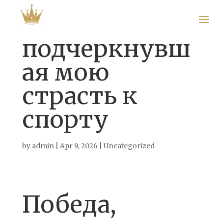
подчеркнувш
ая мою
Home
страсть к
About
спорту
Us
Gallery
by
admin
|
Apr 9, 2026
|
Uncategorized
Menu
Get In
Победа,
Touch