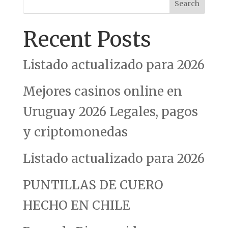
Search
Recent Posts
Listado actualizado para 2026
Mejores casinos online en
Uruguay 2026 Legales, pagos
y criptomonedas
Listado actualizado para 2026
PUNTILLAS DE CUERO
HECHO EN CHILE