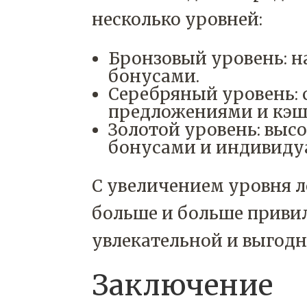
несколько уровней:
Бронзовый уровень: н
бонусами.
Серебряный уровень:
предложениями и кэш
Золотой уровень: выс
бонусами и индивид
С увеличением уровня л
больше и больше привил
увлекательной и выгодн
Заключение