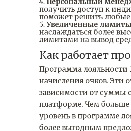
Персональный менед
получить доступ к инд
поможет решить любые 
Увеличенные лимиты
наслаждаться более вы
лимитами на вывод сред
Как работает пр
Программа лояльности 1
начисления очков. Эти 
зависимости от суммы с
платформе. Чем больше 
уровень в программе ло
более выгодным предло