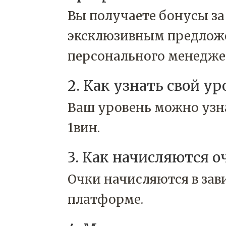
Вы получаете бонусы за
эксклюзивным предлож
персонального менедже
2. Как узнать свой у
Ваш уровень можно узна
1вин.
3. Как начисляются 
Очки начисляются в зав
платформе.