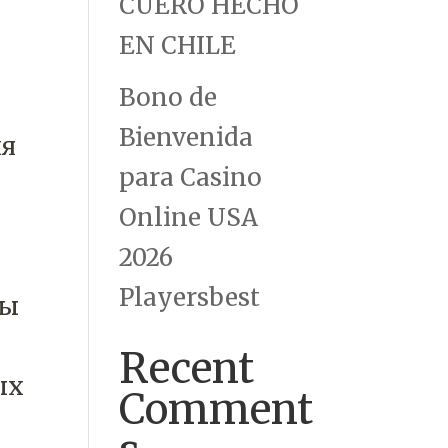
CUERO HECHO
EN CHILE
Bono de
Bienvenida
ия
para Casino
Online USA
2026
Playersbest
ты
Recent
ых
Comment