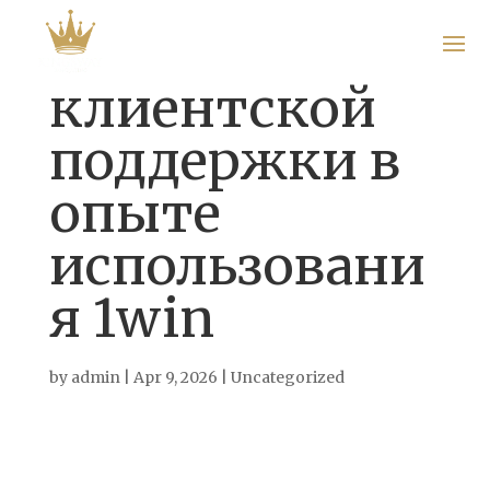
клиентской
поддержки в
Home
опыте
About
использовани
Us
я 1win
Gallery
Menu
by
admin
|
Apr 9, 2026
|
Uncategorized
Get In
Touch