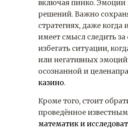
включая пинко. Эмоции 
решений. Важно сохраня
стратегиях, даже когда 
имеет смысл следить за
избегать ситуации, когд
или негативных эмоций.
осознанной и целенапр
казино
.
Кроме того, стоит обра
проведённое известным 
математик и исследоват