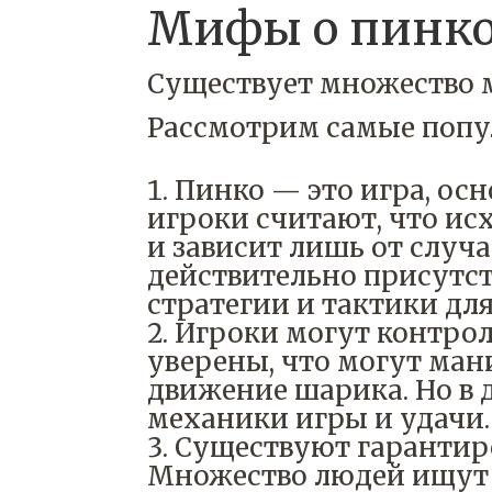
Мифы о пинко
Существует множество м
Рассмотрим самые попу
Пинко — это игра, осн
игроки считают, что ис
и зависит лишь от случ
действительно присутс
стратегии и тактики дл
Игроки могут контрол
уверены, что могут ман
движение шарика. Но в д
механики игры и удачи.
Существуют гарантир
Множество людей ищут 