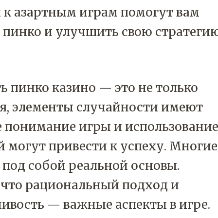
 к азартным играм помогут вам
 пинко и улучшить свою стратегию
ь пинко казино — это не только
ся, элементы случайности имеют
ое понимание игры и использовани
 могут привести к успеху. Многие
под собой реальной основы.
 что рациональный подход и
ивость — важные аспекты в игре.