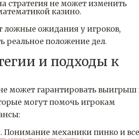
а стратегия не может изменить
математикой казино.
т ложные ожидания у игроков,
ь реальное положение дел.
тегии и подходы к
 не может гарантировать выигрыш 
оторые могут помочь игрокам
ансы:
. Понимание механики пинко и вс