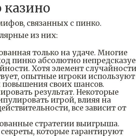
 казино
ифов, связанных с пинко.
лярные из них:
ованная только на удаче. Многие
ход пинко абсолютно непредсказу
айности. Хотя элемент случайност
твует, опытные игроки используют
я повышения своих шансов.
ировать результат. Некоторые
ипулировать игрой, влияя на
ействительности, все зависит от
ованные стратегии выигрыша.
секреты, которые гарантируют