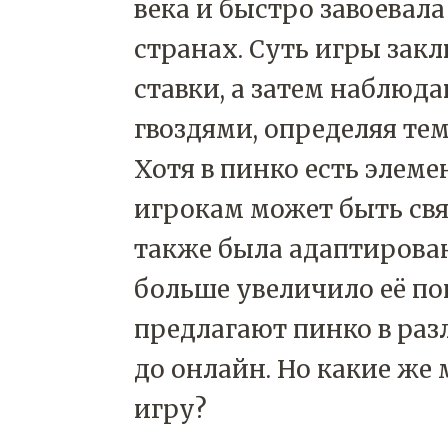
века и быстро завоевал
странах. Суть игры закл
ставки, а затем наблюда
гвоздями, определяя т
Хотя в пинко есть элеме
игрокам может быть связ
также была адаптирован
больше увеличило её по
предлагают пинко в ра
до онлайн. Но какие же
игру?