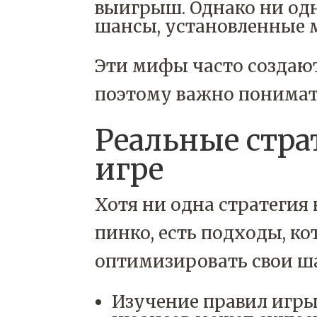
выигрыш. Однако ни одн
шансы, установленные 
Эти мифы часто создаю
поэтому важно понимат
Реальные стра
игре
Хотя ни одна стратегия
пинко, есть подходы, к
оптимизировать свои ш
Изучение правил игры