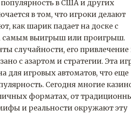
а популярность в США и других
ючается в том, что игроки делают
ют, как шарик падает на доске с
ем самым выигрыш или проигрыш.
нты случайности, его привлечение 
ано с азартом и стратегии. Эта иг
а для игровых автоматов, что еще
пулярность. Сегодня многие казин
зличных форматах, от традиционн
 мифы и реальности окружают эту