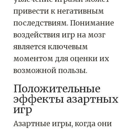
привести к негативным
последствиям. Понимание
воздействия игр на мозг
является ключевым
моментом для оценки их
возможной пользы.
Положительные
эффекты азартных
игр
Азартные игры, когда они