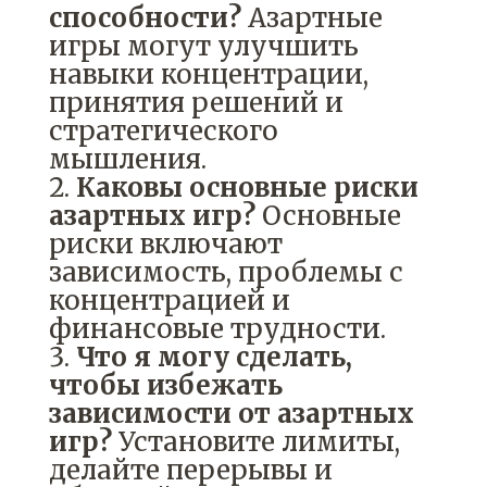
способности?
Азартные
игры могут улучшить
навыки концентрации,
принятия решений и
стратегического
мышления.
Каковы основные риски
азартных игр?
Основные
риски включают
зависимость, проблемы с
концентрацией и
финансовые трудности.
Что я могу сделать,
чтобы избежать
зависимости от азартных
игр?
Установите лимиты,
делайте перерывы и