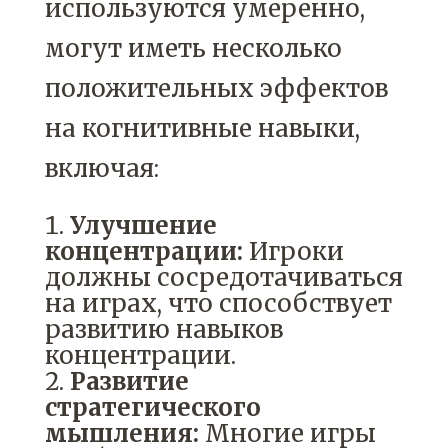
используются умеренно,
могут иметь несколько
положительных эффектов
на когнитивные навыки,
включая:
Улучшение
концентрации:
Игроки
должны сосредотачиваться
на играх, что способствует
развитию навыков
концентрации.
Развитие
стратегического
мышления:
Многие игры