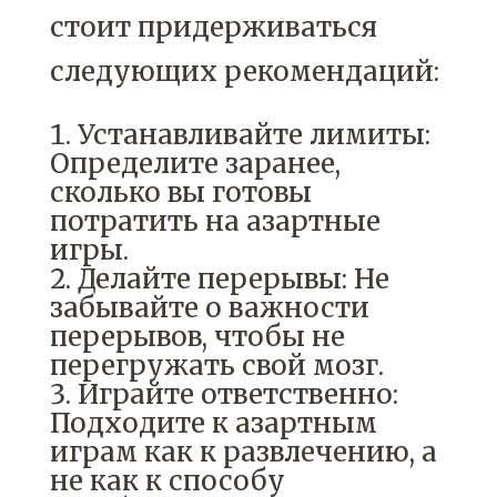
стоит придерживаться
следующих рекомендаций:
Устанавливайте лимиты:
Определите заранее,
сколько вы готовы
потратить на азартные
игры.
Делайте перерывы: Не
забывайте о важности
перерывов, чтобы не
перегружать свой мозг.
Играйте ответственно:
Подходите к азартным
играм как к развлечению, а
не как к способу