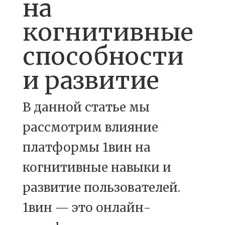
на
когнитивные
способности
и развитие
В данной статье мы
рассмотрим влияние
платформы 1вин на
когнитивные навыки и
развитие пользователей.
1вин — это онлайн-