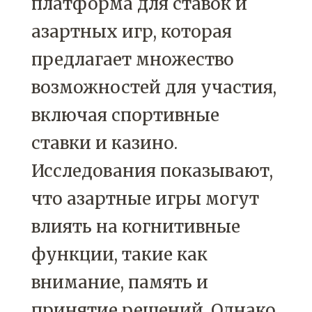
платформа для ставок и
азартных игр, которая
предлагает множество
возможностей для участия,
включая спортивные
ставки и казино.
Исследования показывают,
что азартные игры могут
влиять на когнитивные
функции, такие как
внимание, память и
принятие решений. Однако