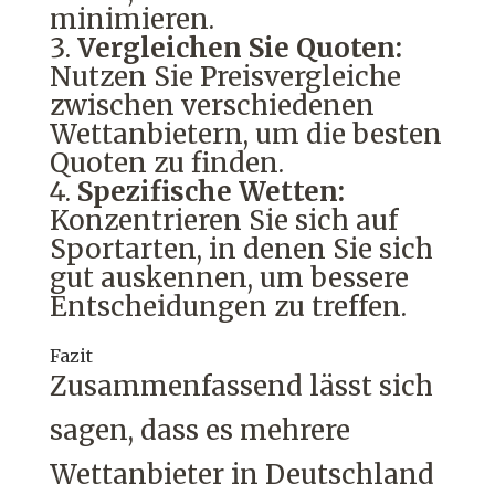
minimieren.
Vergleichen Sie Quoten:
Nutzen Sie Preisvergleiche
zwischen verschiedenen
Wettanbietern, um die besten
Quoten zu finden.
Spezifische Wetten:
Konzentrieren Sie sich auf
Sportarten, in denen Sie sich
gut auskennen, um bessere
Entscheidungen zu treffen.
Fazit
Zusammenfassend lässt sich
sagen, dass es mehrere
Wettanbieter in Deutschland