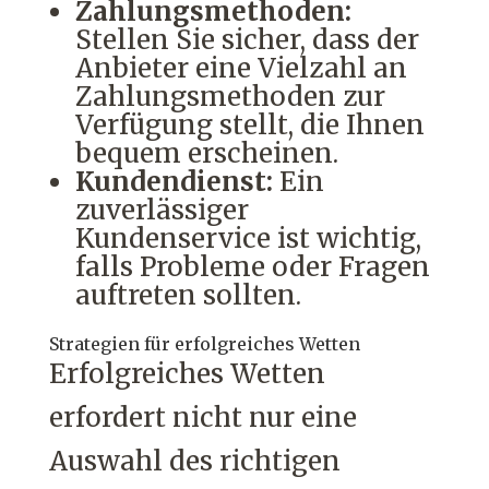
Zahlungsmethoden:
Stellen Sie sicher, dass der
Anbieter eine Vielzahl an
Zahlungsmethoden zur
Verfügung stellt, die Ihnen
bequem erscheinen.
Kundendienst:
Ein
zuverlässiger
Kundenservice ist wichtig,
falls Probleme oder Fragen
auftreten sollten.
Strategien für erfolgreiches Wetten
Erfolgreiches Wetten
erfordert nicht nur eine
Auswahl des richtigen