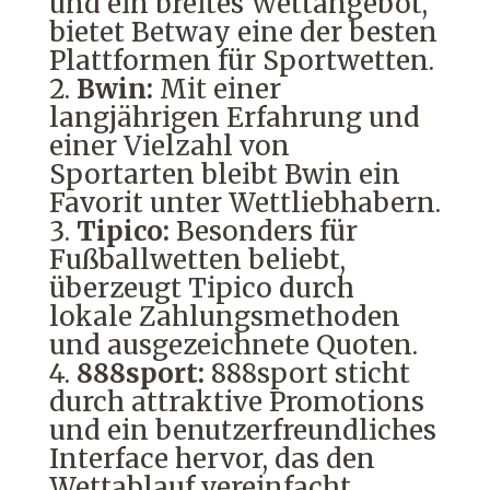
und ein breites Wettangebot,
bietet Betway eine der besten
Plattformen für Sportwetten.
Bwin:
Mit einer
langjährigen Erfahrung und
einer Vielzahl von
Sportarten bleibt Bwin ein
Favorit unter Wettliebhabern.
Tipico:
Besonders für
Fußballwetten beliebt,
überzeugt Tipico durch
lokale Zahlungsmethoden
und ausgezeichnete Quoten.
888sport:
888sport sticht
durch attraktive Promotions
und ein benutzerfreundliches
Interface hervor, das den
Wettablauf vereinfacht.