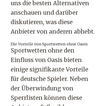
uns die besten Alternativen
anschauen und darüber
diskutieren, was diese
Anbieter von anderen abhebt.
Die Vorteile von Sportwetten ohne Oasis
Sportwetten ohne den
Einfluss von Oasis bieten
einige signifikante Vorteile
für deutsche Spieler. Neben
der Überwindung von
Sperrlisten können diese