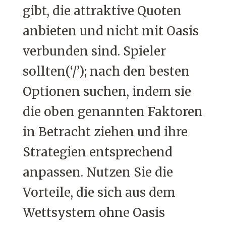
gibt, die attraktive Quoten
anbieten und nicht mit Oasis
verbunden sind. Spieler
sollten(‘/’); nach den besten
Optionen suchen, indem sie
die oben genannten Faktoren
in Betracht ziehen und ihre
Strategien entsprechend
anpassen. Nutzen Sie die
Vorteile, die sich aus dem
Wettsystem ohne Oasis