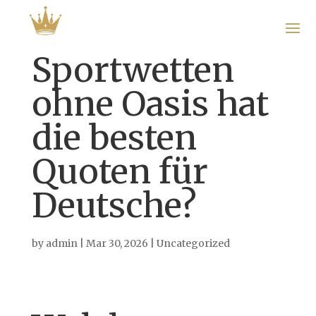
Sportwetten
ohne Oasis hat
Home
die besten
About
Quoten für
Us
Deutsche?
Gallery
Menu
by
admin
|
Mar 30, 2026
|
Uncategorized
Get In
Touch