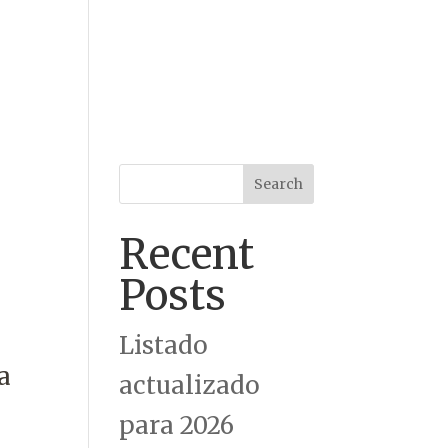
Touch
Search
Recent
Posts
Listado
a
actualizado
para 2026