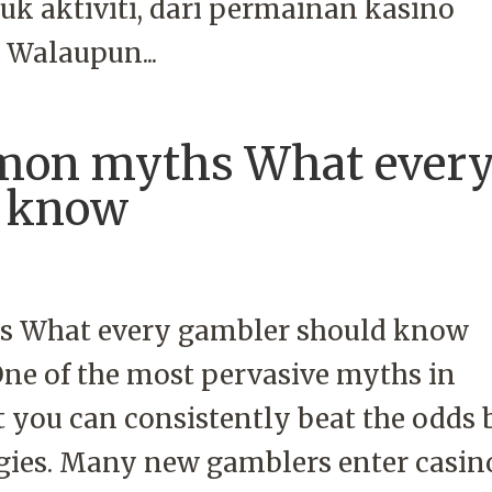
uk aktiviti, dari permainan kasino
 Walaupun...
mmon myths What ever
d know
s What every gambler should know
ne of the most pervasive myths in
at you can consistently beat the odds 
egies. Many new gamblers enter casin