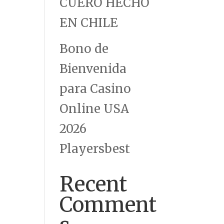
CUERO HECHO
EN CHILE
Bono de
Bienvenida
para Casino
Online USA
2026
Playersbest
t
Recent
Comment