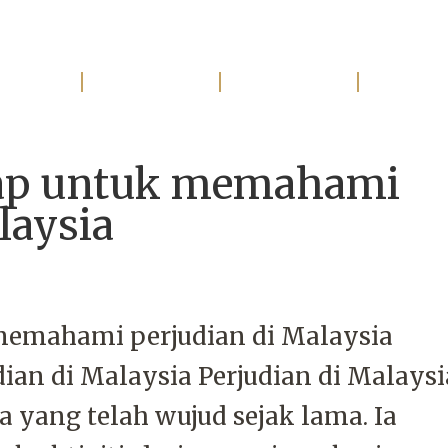
out Us
Gallery
Menu
Get In 
ap untuk memahami
laysia
emahami perjudian di Malaysia
ian di Malaysia Perjudian di Malaysi
yang telah wujud sejak lama. Ia