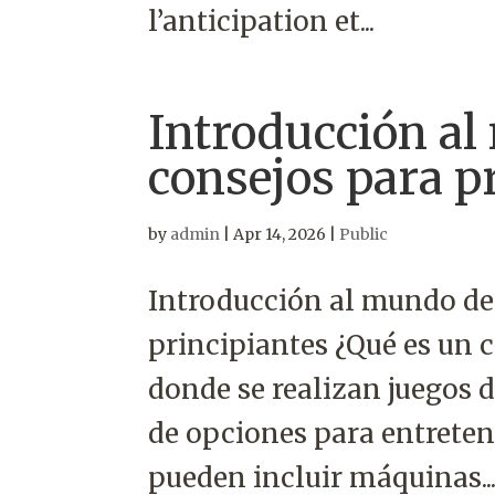
l’anticipation et...
Introducción al
consejos para p
by
admin
|
Apr 14, 2026
|
Public
Introducción al mundo de 
principiantes ¿Qué es un 
donde se realizan juegos 
de opciones para entretene
pueden incluir máquinas..