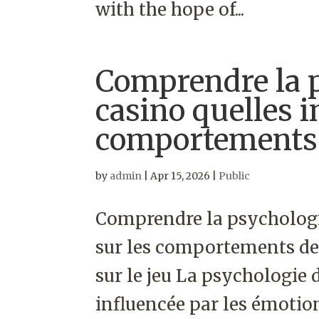
with the hope of...
Comprendre la p
casino quelles i
comportements 
by
admin
|
Apr 15, 2026
|
Public
Comprendre la psychologie
sur les comportements des
sur le jeu La psychologie
influencée par les émotion