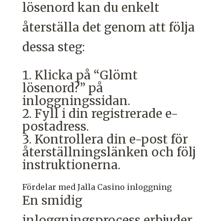
lösenord kan du enkelt
återställa det genom att följa
dessa steg:
Klicka på “Glömt
lösenord?” på
inloggningssidan.
Fyll i din registrerade e-
postadress.
Kontrollera din e-post för
återställningslänken och följ
instruktionerna.
Fördelar med Jalla Casino inloggning
En smidig
inloggningsprocess erbjuder