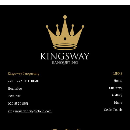
Kingsway Banqueting
LINKS
Home
270 – 272 BATH ROAD
Our Story
Hounslow
Gallery
TW4 7DF
Menu
020 8570 8351
Get In Touch
kingswaylondon@icloud.com