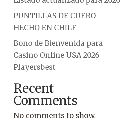
Listado actualizado para 2026
PUNTILLAS DE CUERO
HECHO EN CHILE
Bono de Bienvenida para
Casino Online USA 2026
Playersbest
Recent
Comments
No comments to show.