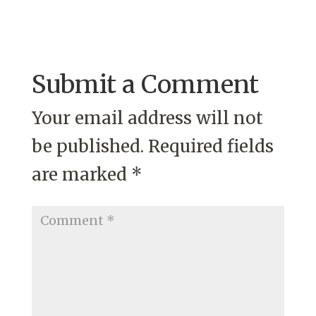
Submit a Comment
Your email address will not
be published.
Required fields
are marked
*