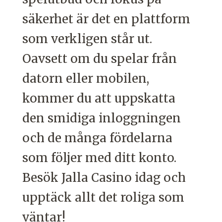
säkerhet är det en plattform
som verkligen står ut.
Oavsett om du spelar från
datorn eller mobilen,
kommer du att uppskatta
den smidiga inloggningen
och de många fördelarna
som följer med ditt konto.
Besök Jalla Casino idag och
upptäck allt det roliga som
väntar!