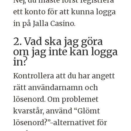
Nej, du måste först registrera
ett konto för att kunna logga
in på Jalla Casino.
2. Vad ska jag göra
om jag inte kan logga
in?
Kontrollera att du har angett
rätt användarnamn och
lösenord. Om problemet
kvarstår, använd “Glömt
lösenord?”-alternativet för