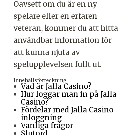
Oavsett om du är en ny
spelare eller en erfaren
veteran, kommer du att hitta
användbar information för
att kunna njuta av
spelupplevelsen fullt ut.
Innehållsförteckning
Vad är Jalla Casino?
Hur loggar man in på Jalla
Casino?
Fördelar med Jalla Casino
inloggning
Vanliga frågor
Slutord