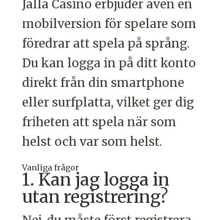
Jalla Casino erbjuder även en
mobilversion för spelare som
föredrar att spela på språng.
Du kan logga in på ditt konto
direkt från din smartphone
eller surfplatta, vilket ger dig
friheten att spela när som
helst och var som helst.
Vanliga frågor
1. Kan jag logga in
utan registrering?