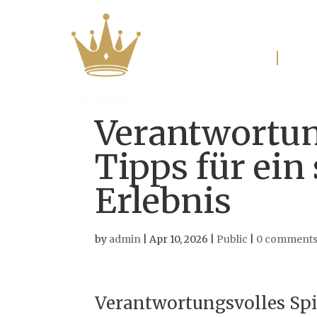
Home
Ab
Verantwortun
Tipps für ein
Erlebnis
by
admin
|
Apr 10, 2026
|
Public
|
0 comment
Verantwortungsvolles Spie