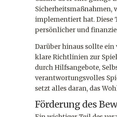
Sicherheitsmaßnahmen, wi
implementiert hat. Diese
persönlicher und finanziel
Darüber hinaus sollte ei
klare Richtlinien zur Spi
durch Hilfsangebote, Selb
verantwortungsvolles Spie
setzt alles daran, das Wohl
Förderung des Bewu
Ein wichtiger Teil des ve