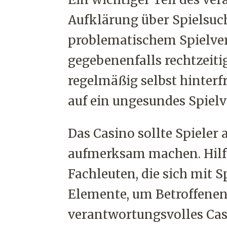
Aufklärung über Spielsucht
problematischem Spielve
gegebenenfalls rechtzeitig
regelmäßig selbst hinterf
auf ein ungesundes Spielv
Das Casino sollte Spieler
aufmerksam machen. Hilf
Fachleuten, die sich mit S
Elemente, um Betroffenen
verantwortungsvolles Cas