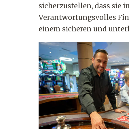
sicherzustellen, dass sie
Verantwortungsvolles Fin
einem sicheren und unter