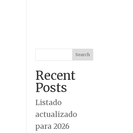
Touch
Search
Recent
Posts
Listado
actualizado
para 2026