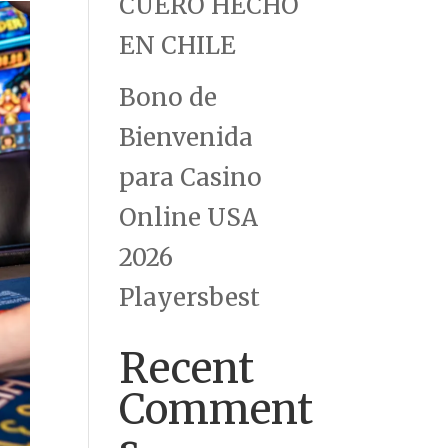
CUERO HECHO
EN CHILE
Bono de
Bienvenida
para Casino
Online USA
2026
Playersbest
Recent
Comment