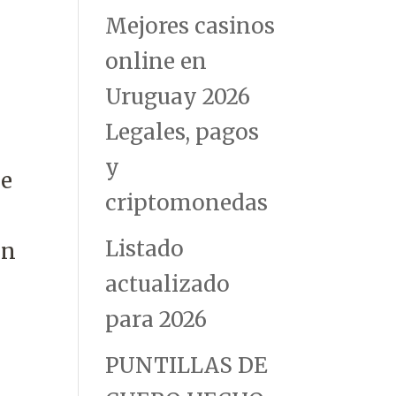
Mejores casinos
online en
Uruguay 2026
Legales, pagos
y
ie
criptomonedas
Listado
nn
actualizado
para 2026
PUNTILLAS DE