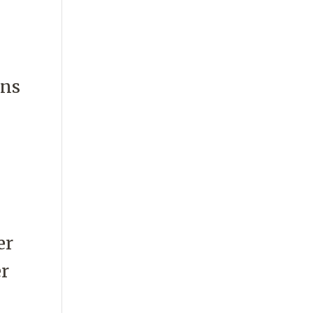
ens
er
er