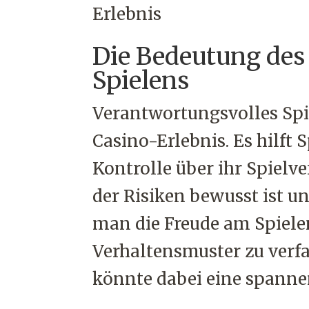
Erlebnis
Die Bedeutung des
Spielens
Verantwortungsvolles Spie
Casino-Erlebnis. Es hilft 
Kontrolle über ihr Spielv
der Risiken bewusst ist 
man die Freude am Spiele
Verhaltensmuster zu verf
könnte dabei eine spanne